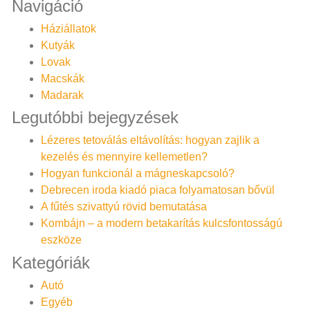
Navigáció
Háziállatok
Kutyák
Lovak
Macskák
Madarak
Legutóbbi bejegyzések
Lézeres tetoválás eltávolítás: hogyan zajlik a
kezelés és mennyire kellemetlen?
Hogyan funkcionál a mágneskapcsoló?
Debrecen iroda kiadó piaca folyamatosan bővül
A fűtés szivattyú rövid bemutatása
Kombájn – a modern betakarítás kulcsfontosságú
eszköze
Kategóriák
Autó
Egyéb