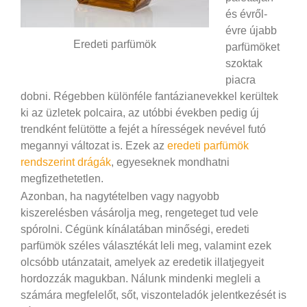
és évről-
évre újabb
Eredeti parfümök
parfümöket
szoktak
piacra
dobni. Régebben különféle fantázianevekkel kerültek
ki az üzletek polcaira, az utóbbi években pedig új
trendként felütötte a fejét a hírességek nevével futó
megannyi változat is. Ezek az
eredeti parfümök
rendszerint drágák
, egyeseknek mondhatni
megfizethetetlen.
Azonban, ha nagytételben vagy nagyobb
kiszerelésben vásárolja meg, rengeteget tud vele
spórolni. Cégünk kínálatában minőségi, eredeti
parfümök széles választékát leli meg, valamint ezek
olcsóbb utánzatait, amelyek az eredetik illatjegyeit
hordozzák magukban. Nálunk mindenki megleli a
számára megfelelőt, sőt, viszonteladók jelentkezését is