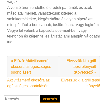
várjuk!
A vonzó áron rendelhető eredeti parfümök és azok
másolatai mellett, választékunk kiterjed a
sminktermékekre, kiegészítőkre és olyan piperékre,
mint például a borotvahab, tusfürdő, arc- vagy fogkrém.
Vegye fel velünk a kapcsolatot e-mail-ben vagy
telefonon és kérjen teljes árlistát, ami alapján válogatni
tud!
« Előző: Aktivitásmérő
Élvezzük ki a grill
okosóra az egészséges
tepsi előnyeit!
sportolásért
:Következő »
Bejegyzés
Aktivitásmérő okosóra az
Élvezzük ki a grill tepsi
egészséges sportolásért
előnyeit!
navigáció
Keresés: