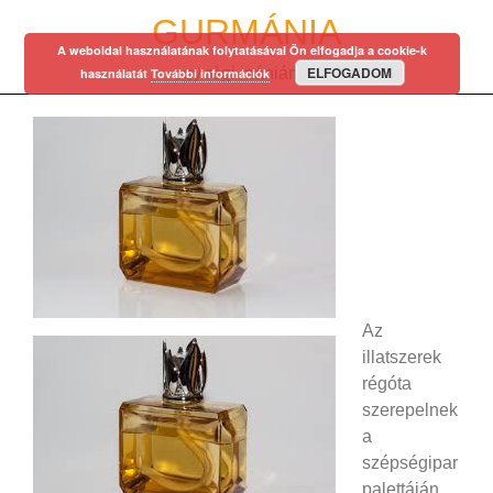
Skip
GURMÁNIA
to
A weboldal használatának folytatásával Ön elfogadja a cookie-k
content
ELFOGADOM
egy régi mániám…
használatát
További információk
Az
illatszerek
régóta
szerepelnek
a
szépségipar
palettáján