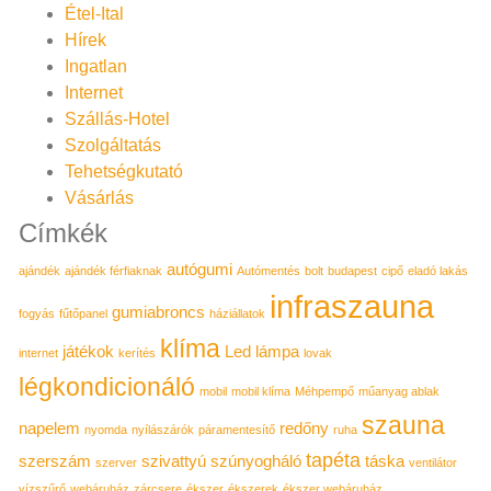
Étel-Ital
Hírek
Ingatlan
Internet
Szállás-Hotel
Szolgáltatás
Tehetségkutató
Vásárlás
Címkék
autógumi
ajándék
ajándék férfiaknak
Autómentés
bolt
budapest
cipő
eladó lakás
infraszauna
gumiabroncs
fogyás
fűtőpanel
háziállatok
klíma
játékok
Led lámpa
internet
kerítés
lovak
légkondicionáló
mobil
mobil klíma
Méhpempő
műanyag ablak
szauna
napelem
redőny
nyomda
nyílászárók
páramentesítő
ruha
tapéta
szerszám
szivattyú
szúnyogháló
táska
szerver
ventilátor
vízszűrő
webáruház
zárcsere
ékszer
ékszerek
ékszer webáruház