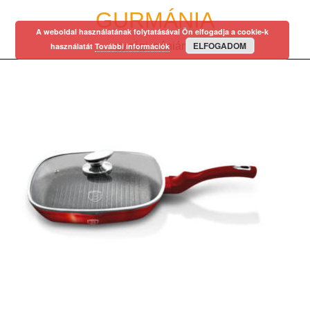
Skip
GURMÁNIA
to
A weboldal használatának folytatásával Ön elfogadja a cookie-k
content
ELFOGADOM
egy régi mániám…
használatát
További információk