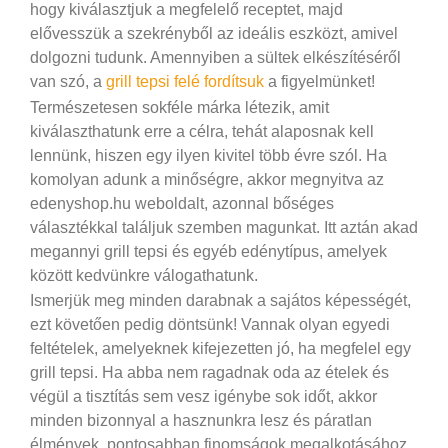
hogy kiválasztjuk a megfelelő receptet, majd
elővesszük a szekrényből az ideális eszközt, amivel
dolgozni tudunk. Amennyiben a sültek elkészítéséről
van szó, a
grill tepsi felé fordítsuk
a figyelmünket!
Természetesen sokféle márka létezik, amit
kiválaszthatunk erre a célra, tehát alaposnak kell
lennünk, hiszen egy ilyen kivitel több évre szól. Ha
komolyan adunk a minőségre, akkor megnyitva az
edenyshop.hu weboldalt, azonnal bőséges
választékkal találjuk szemben magunkat. Itt aztán akad
megannyi grill tepsi és egyéb edénytípus, amelyek
között kedvünkre válogathatunk.
Ismerjük meg minden darabnak a sajátos képességét,
ezt követően pedig döntsünk! Vannak olyan egyedi
feltételek, amelyeknek kifejezetten jó, ha megfelel egy
grill tepsi. Ha abba nem ragadnak oda az ételek és
végül a tisztítás sem vesz igénybe sok időt, akkor
minden bizonnyal a hasznunkra lesz és páratlan
élmények, pontosabban finomságok megalkotásához