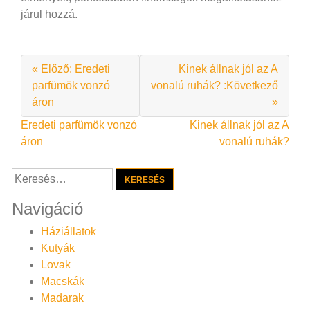
járul hozzá.
« Előző: Eredeti
Kinek állnak jól az A
parfümök vonzó
vonalú ruhák? :Következő
áron
»
Bejegyzés
Eredeti parfümök vonzó
Kinek állnak jól az A
áron
vonalú ruhák?
navigáció
Keresés:
Navigáció
Háziállatok
Kutyák
Lovak
Macskák
Madarak