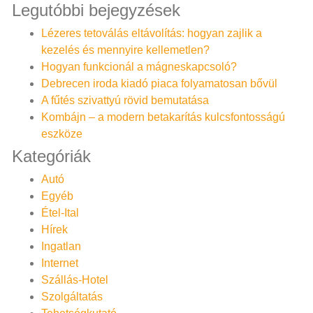
Legutóbbi bejegyzések
Lézeres tetoválás eltávolítás: hogyan zajlik a
kezelés és mennyire kellemetlen?
Hogyan funkcionál a mágneskapcsoló?
Debrecen iroda kiadó piaca folyamatosan bővül
A fűtés szivattyú rövid bemutatása
Kombájn – a modern betakarítás kulcsfontosságú
eszköze
Kategóriák
Autó
Egyéb
Étel-Ital
Hírek
Ingatlan
Internet
Szállás-Hotel
Szolgáltatás