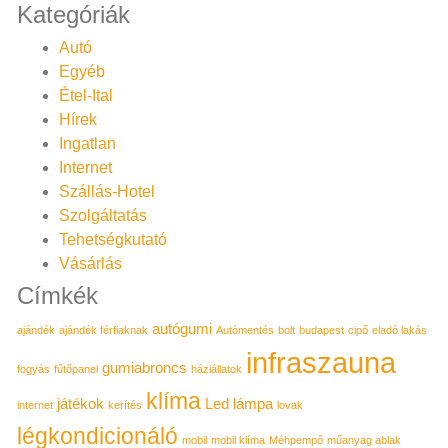
Kategóriák
Autó
Egyéb
Étel-Ital
Hírek
Ingatlan
Internet
Szállás-Hotel
Szolgáltatás
Tehetségkutató
Vásárlás
Címkék
autógumi
ajándék
ajándék férfiaknak
Autómentés
bolt
budapest
cipő
eladó lakás
infraszauna
gumiabroncs
fogyás
fűtőpanel
háziállatok
klíma
játékok
Led lámpa
internet
kerítés
lovak
légkondicionáló
mobil
mobil klíma
Méhpempő
műanyag ablak