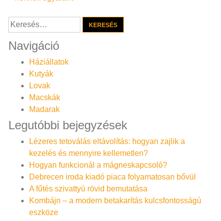
navigáció
Keresés:
Navigáció
Háziállatok
Kutyák
Lovak
Macskák
Madarak
Legutóbbi bejegyzések
Lézeres tetoválás eltávolítás: hogyan zajlik a
kezelés és mennyire kellemetlen?
Hogyan funkcionál a mágneskapcsoló?
Debrecen iroda kiadó piaca folyamatosan bővül
A fűtés szivattyú rövid bemutatása
Kombájn – a modern betakarítás kulcsfontosságú
eszköze