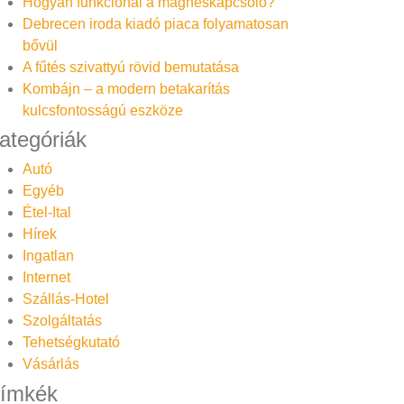
Hogyan funkcionál a mágneskapcsoló?
Debrecen iroda kiadó piaca folyamatosan
bővül
A fűtés szivattyú rövid bemutatása
Kombájn – a modern betakarítás
kulcsfontosságú eszköze
ategóriák
Autó
Egyéb
Étel-Ital
Hírek
Ingatlan
Internet
Szállás-Hotel
Szolgáltatás
Tehetségkutató
Vásárlás
ímkék