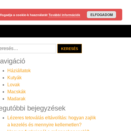
ELFOGADOM
lfogadja a cookie-k használatát
További információk
resés:
avigáció
Háziállatok
Kutyák
Lovak
Macskák
Madarak
egutóbbi bejegyzések
Lézeres tetoválás eltávolítás: hogyan zajlik
a kezelés és mennyire kellemetlen?