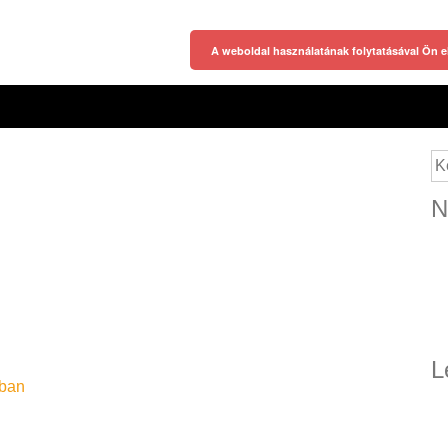
A weboldal használatának folytatásával Ön e
Ke
N
L
ában