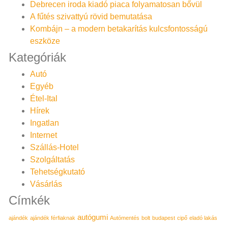
Debrecen iroda kiadó piaca folyamatosan bővül
A fűtés szivattyú rövid bemutatása
Kombájn – a modern betakarítás kulcsfontosságú
eszköze
Kategóriák
Autó
Egyéb
Étel-Ital
Hírek
Ingatlan
Internet
Szállás-Hotel
Szolgáltatás
Tehetségkutató
Vásárlás
Címkék
autógumi
ajándék
ajándék férfiaknak
Autómentés
bolt
budapest
cipő
eladó lakás