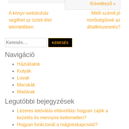
:Következő »
Bejegyzés
A könyv webáruház
Mitől számít jó
segíthet az üzleti élet
minőségűnek az
navigáció
tekintetében
állatfelszerelés?
Keresés:
Navigáció
Háziállatok
Kutyák
Lovak
Macskák
Madarak
Legutóbbi bejegyzések
Lézeres tetoválás eltávolítás: hogyan zajlik a
kezelés és mennyire kellemetlen?
Hogyan funkcionál a mágneskapcsoló?