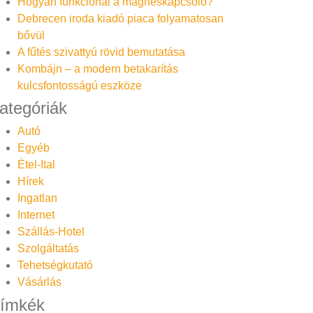
Hogyan funkcionál a mágneskapcsoló?
Debrecen iroda kiadó piaca folyamatosan
bővül
A fűtés szivattyú rövid bemutatása
Kombájn – a modern betakarítás
kulcsfontosságú eszköze
ategóriák
Autó
Egyéb
Étel-Ital
Hírek
Ingatlan
Internet
Szállás-Hotel
Szolgáltatás
Tehetségkutató
Vásárlás
ímkék