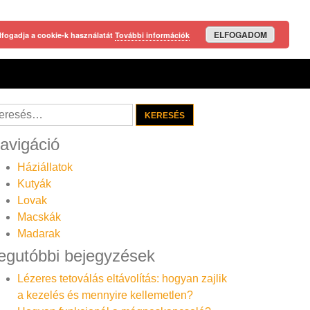
ELFOGADOM
lfogadja a cookie-k használatát
További információk
resés:
avigáció
Háziállatok
Kutyák
Lovak
Macskák
Madarak
egutóbbi bejegyzések
Lézeres tetoválás eltávolítás: hogyan zajlik
a kezelés és mennyire kellemetlen?