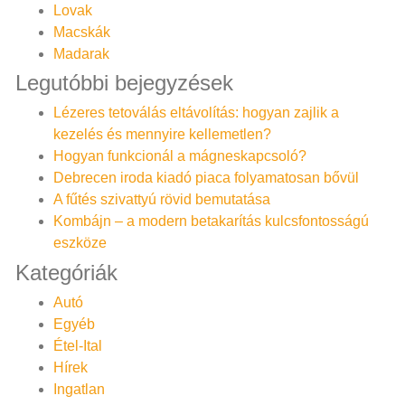
Lovak
Macskák
Madarak
Legutóbbi bejegyzések
Lézeres tetoválás eltávolítás: hogyan zajlik a
kezelés és mennyire kellemetlen?
Hogyan funkcionál a mágneskapcsoló?
Debrecen iroda kiadó piaca folyamatosan bővül
A fűtés szivattyú rövid bemutatása
Kombájn – a modern betakarítás kulcsfontosságú
eszköze
Kategóriák
Autó
Egyéb
Étel-Ital
Hírek
Ingatlan