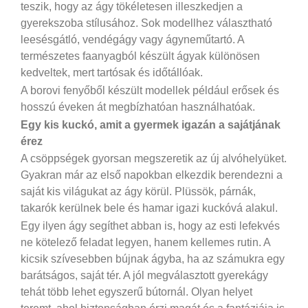
teszik, hogy az ágy tökéletesen illeszkedjen a
gyerekszoba stílusához. Sok modellhez választható
leesésgátló, vendégágy vagy ágyneműtartó. A
természetes faanyagból készült ágyak különösen
kedveltek, mert tartósak és időtállóak.
A borovi fenyőből készült modellek például erősek és
hosszú éveken át megbízhatóan használhatóak.
Egy kis kuckó, amit a gyermek igazán a sajátjának
érez
A csöppségek gyorsan megszeretik az új alvóhelyüket.
Gyakran már az első napokban elkezdik berendezni a
saját kis világukat az ágy körül. Plüssök, párnák,
takarók kerülnek bele és hamar igazi kuckóvá alakul.
Egy ilyen ágy segíthet abban is, hogy az esti lefekvés
ne kötelező feladat legyen, hanem kellemes rutin. A
kicsik szívesebben bújnak ágyba, ha az számukra egy
barátságos, saját tér. A jól megválasztott gyerekágy
tehát több lehet egyszerű bútornál. Olyan helyet