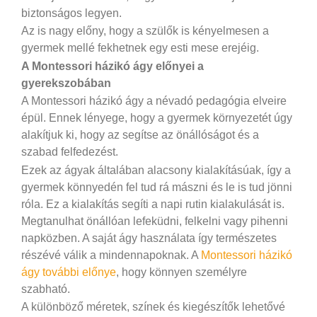
biztonságos legyen.
Az is nagy előny, hogy a szülők is kényelmesen a
gyermek mellé fekhetnek egy esti mese erejéig.
A Montessori házikó ágy előnyei a
gyerekszobában
A Montessori házikó ágy a névadó pedagógia elveire
épül. Ennek lényege, hogy a gyermek környezetét úgy
alakítjuk ki, hogy az segítse az önállóságot és a
szabad felfedezést.
Ezek az ágyak általában alacsony kialakításúak, így a
gyermek könnyedén fel tud rá mászni és le is tud jönni
róla. Ez a kialakítás segíti a napi rutin kialakulását is.
Megtanulhat önállóan lefeküdni, felkelni vagy pihenni
napközben. A saját ágy használata így természetes
részévé válik a mindennapoknak. A
Montessori házikó
ágy további előnye
, hogy könnyen személyre
szabható.
A különböző méretek, színek és kiegészítők lehetővé