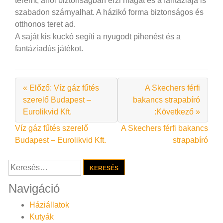
teremt, ahol biztonságban érzi magát és a fantáziája is
szabadon szárnyalhat. A házikó forma biztonságos és
otthonos teret ad.
A saját kis kuckó segíti a nyugodt pihenést és a
fantáziadús játékot.
« Előző: Víz gáz fűtés
A Skechers férfi
szerelő Budapest –
bakancs strapabíró
Eurolikvid Kft.
:Következő »
Bejegyzés
Víz gáz fűtés szerelő
A Skechers férfi bakancs
Budapest – Eurolikvid Kft.
strapabíró
navigáció
Keresés:
Navigáció
Háziállatok
Kutyák