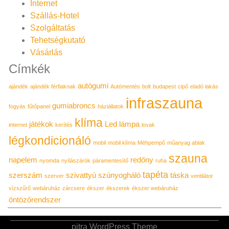
Internet
Szállás-Hotel
Szolgáltatás
Tehetségkutató
Vásárlás
Címkék
autógumi
ajándék
ajándék férfiaknak
Autómentés
bolt
budapest
cipő
eladó lakás
infraszauna
gumiabroncs
fogyás
fűtőpanel
háziállatok
klíma
játékok
Led lámpa
internet
kerítés
lovak
légkondicionáló
mobil
mobil klíma
Méhpempő
műanyag ablak
szauna
napelem
redőny
nyomda
nyílászárók
páramentesítő
ruha
tapéta
szerszám
szivattyú
szúnyogháló
táska
szerver
ventilátor
vízszűrő
webáruház
zárcsere
ékszer
ékszerek
ékszer webáruház
öntözőrendszer
pitra WordPress Theme