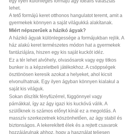
egy ilyen különleges formájú ágy ideális választás
lehet.
A tető formájú keret otthonos hangulatot teremt, amit a
gyermekek könnyen a saját világukká alakítanak.
Miért népszerűek a házikó ágyak?
A házikó ágyak különlegessége a formájukban rejlik. A
ház alakú keret természetes módon hat a gyermekek
fantáziájára, hiszen egy kis saját kuckót idéz.
Ez a tér lehet alvóhely, olvasósarok vagy egy titkos
bunker is a képzeletbeli játékokhoz. A csöppségek
ösztönösen keresik azokat a helyeket, ahol kicsit
elvonulhatnak. Egy ilyen ágyban könnyen kialakul a
saját kis világuk.
Sokan díszítik fényfüzérrel, függönnyel vagy
párnákkal, így az ágy igazi kis kuckóvá válik. A
szülőknek is számos előnyt kínál ez a megoldás. A
masszív szerkezetnek köszönhetően, az ágy stabil és
biztonságos. A lekerekített élek és a rejtett csavarok
hozzájárulnak ahhoz, hogy a használat teljesen