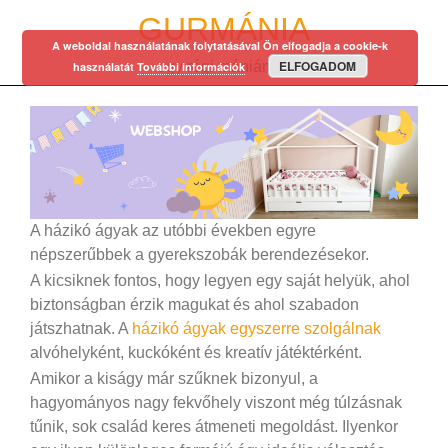
Skip
GURMÁNIA
to
A weboldal használatának folytatásával Ön elfogadja a cookie-k
content
ELFOGADOM
egy régi mániám…
használatát
További információk
A házikó ágyak az utóbbi években egyre
népszerűbbek a gyerekszobák berendezésekor.
A kicsiknek fontos, hogy legyen egy saját helyük, ahol
biztonságban érzik magukat és ahol szabadon
játszhatnak. A
házikó ágyak egyszerre szolgálnak
alvóhelyként, kuckóként és kreatív játéktérként.
Amikor a kiságy már szűknek bizonyul, a
hagyományos nagy fekvőhely viszont még túlzásnak
tűnik, sok család keres átmeneti megoldást. Ilyenkor