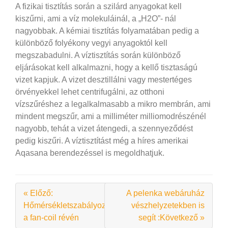
A fizikai tisztítás során a szilárd anyagokat kell
kiszűrni, ami a víz molekuláinál, a „H2O”- nál
nagyobbak. A kémiai tisztítás folyamatában pedig a
különböző folyékony vegyi anyagoktól kell
megszabadulni. A víztisztítás során különböző
eljárásokat kell alkalmazni, hogy a kellő tisztaságú
vizet kapjuk. A vizet desztillálni vagy mestertéges
örvényekkel lehet centrifugálni, az otthoni
vízszűréshez a legalkalmasabb a mikro membrán, ami
mindent megszűr, ami a milliméter milliomodrészénél
nagyobb, tehát a vizet átengedi, a szennyeződést
pedig kiszűri. A víztisztítást még a híres amerikai
Aqasana berendezéssel is megoldhatjuk.
« Előző:
A pelenka webáruház
Hőmérsékletszabályozás
vészhelyzetekben is
a fan-coil révén
segít :Következő »