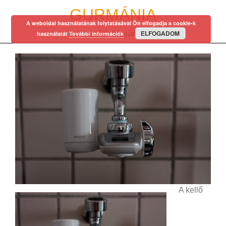
Skip
GURMÁNIA
to
A weboldal használatának folytatásával Ön elfogadja a cookie-k
content
ELFOGADOM
egy régi mániám…
használatát
További információk
A kellő