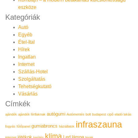
eszköze
Kategóriák
Autó
Egyéb
Étel-Ital
Hírek
Ingatlan
Internet
Szállás-Hotel
Szolgáltatás
Tehetségkutató
Vásárlás
Címkék
autógumi
ajándék
ajándék férfiaknak
Autómentés
bolt
budapest
cipő
eladó lakás
infraszauna
gumiabroncs
fogyás
fűtőpanel
háziállatok
klíma
játékok
Led lámpa
internet
kerítés
lovak