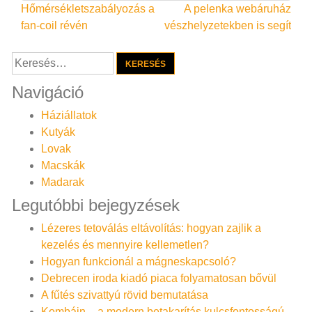
Bejegyzés
Hőmérsékletszabályozás a
A pelenka webáruház
fan-coil révén
vészhelyzetekben is segít
navigáció
Keresés:
Navigáció
Háziállatok
Kutyák
Lovak
Macskák
Madarak
Legutóbbi bejegyzések
Lézeres tetoválás eltávolítás: hogyan zajlik a
kezelés és mennyire kellemetlen?
Hogyan funkcionál a mágneskapcsoló?
Debrecen iroda kiadó piaca folyamatosan bővül
A fűtés szivattyú rövid bemutatása
Kombájn – a modern betakarítás kulcsfontosságú