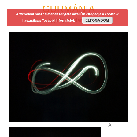
Skip
GURMÁNIA
to
A weboldal használatának folytatásával Ön elfogadja a cookie-k
content
ELFOGADOM
egy régi mániám…
használatát
További információk
A