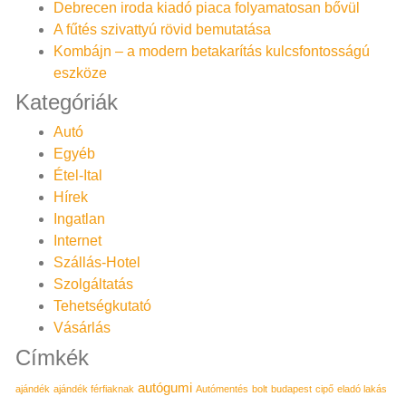
Debrecen iroda kiadó piaca folyamatosan bővül
A fűtés szivattyú rövid bemutatása
Kombájn – a modern betakarítás kulcsfontosságú
eszköze
Kategóriák
Autó
Egyéb
Étel-Ital
Hírek
Ingatlan
Internet
Szállás-Hotel
Szolgáltatás
Tehetségkutató
Vásárlás
Címkék
autógumi
ajándék
ajándék férfiaknak
Autómentés
bolt
budapest
cipő
eladó lakás