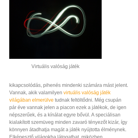
Virtuális valóság játék
kikapcsolódás, pihenés mindenki számára mást jelent.
Vannak, akik valamilyen
virtuális valóság játék
világában elmerülve
tudnak feltöltődni. Még csupán
pár éve vannak jelen a piacon ezek a játékok, de igen
népszerűek, és a kínálat egyre bővül. A speciálisan
kialakított szemüveg minden zavaró tényezőt kizár, így
könnyen átadhatja magát a játék nyújtotta élménynek.
Elképesztő világokba látogathat, miközben