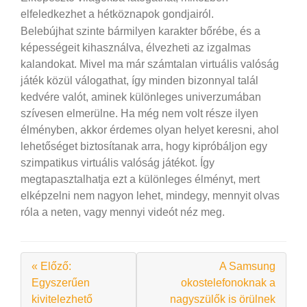
elfeledkezhet a hétköznapok gondjairól.
Belebújhat szinte bármilyen karakter bőrébe, és a
képességeit kihasználva, élvezheti az izgalmas
kalandokat. Mivel ma már számtalan virtuális valóság
játék közül válogathat, így minden bizonnyal talál
kedvére valót, aminek különleges univerzumában
szívesen elmerülne. Ha még nem volt része ilyen
élményben, akkor érdemes olyan helyet keresni, ahol
lehetőséget biztosítanak arra, hogy kipróbáljon egy
szimpatikus virtuális valóság játékot. Így
megtapasztalhatja ezt a különleges élményt, mert
elképzelni nem nagyon lehet, mindegy, mennyit olvas
róla a neten, vagy mennyi videót néz meg.
« Előző:
A Samsung
Egyszerűen
okostelefonoknak a
kivitelezhető
nagyszülők is örülnek