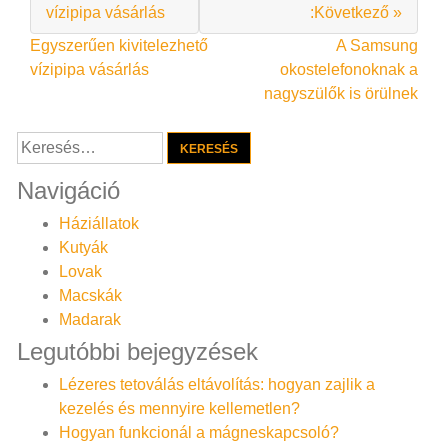
vízipipa vásárlás
:Következő »
Bejegyzés
Egyszerűen kivitelezhető
A Samsung
vízipipa vásárlás
okostelefonoknak a
navigáció
nagyszülők is örülnek
Keresés:
Navigáció
Háziállatok
Kutyák
Lovak
Macskák
Madarak
Legutóbbi bejegyzések
Lézeres tetoválás eltávolítás: hogyan zajlik a
kezelés és mennyire kellemetlen?
Hogyan funkcionál a mágneskapcsoló?