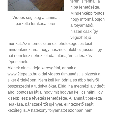
téren is fennáll a
hiba lehetősége.
Mindenképp fontos,
Videós segítség a laminált
hogy informálódjon
parketta lerakása terén
a folyamatról,
hiszen csak így
végezhet jó
munkát. Az internet számos lehetőséget biztosít
mindenkinek arra, hogy hasznos infókhoz jusson, így
hát nem lesz nehéz feladat utánajárni a lerakás
lépéseinek.
Akinek nincs ideje keresgélni, annak a
www.2jepetto.hu oldal videós útmutatást is biztosít a
siker érdekében. Nem kell kínlódnia és több helyről
összeszedni a tudnivalókat. Elég, ha megnézi a videót,
ahol pontosan látja, hogy mit hogyan kell csinálni. Így
kisebb lesz a tévedés lehetősége. A laminált parketta
lerakása, bár szakértőt igényel, elintézhető saját
kezűleg is. A hatékony folyamatot azonban nem