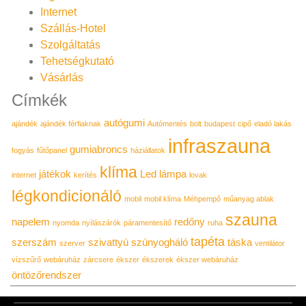
Internet
Szállás-Hotel
Szolgáltatás
Tehetségkutató
Vásárlás
Címkék
autógumi
ajándék
ajándék férfiaknak
Autómentés
bolt
budapest
cipő
eladó lakás
infraszauna
gumiabroncs
fogyás
fűtőpanel
háziállatok
klíma
játékok
Led lámpa
internet
kerítés
lovak
légkondicionáló
mobil
mobil klíma
Méhpempő
műanyag ablak
szauna
napelem
redőny
nyomda
nyílászárók
páramentesítő
ruha
tapéta
szerszám
szivattyú
szúnyogháló
táska
szerver
ventilátor
vízszűrő
webáruház
zárcsere
ékszer
ékszerek
ékszer webáruház
öntözőrendszer