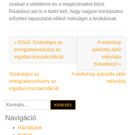
szabad a véletlenre és a megérzésekre bízni.
Ráadásul azt is is tudni kell, hogy nagyon kockázatos
előzetes tapasztalat nélkül nekivágni a lerakásnak.
« Előző: Szükséges az
A webshop
energiatanusítvány az
ajánlotta aktív
ingatlan-tranzakcióknál
mélyláda
:Következő »
Bejegyzés
Szükséges az
A webshop ajánlotta aktív
energiatanusítvány az
mélyláda
navigáció
ingatlan-tranzakcióknál
Keresés:
Navigáció
Háziállatok
Kutyák