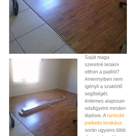
Saját maga
szeretné lerakni
otthon a padlót?
Amennyiben nem
igényli a szakértő
segítségét,
érdemes alaposan
odafigyelni minden
lépésre. A
laminált
parketta lerakása
során ugyanis több