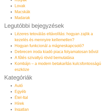
Lovak
Macskák
Madarak
Legutóbbi bejegyzések
Lézeres tetoválás eltávolítás: hogyan zajlik a
kezelés és mennyire kellemetlen?
Hogyan funkcionál a mágneskapcsoló?
Debrecen iroda kiadó piaca folyamatosan bővül
A fűtés szivattyú rövid bemutatása
Kombájn – a modern betakarítás kulcsfontosságú
eszköze
Kategóriák
Autó
Egyéb
Étel-Ital
Hírek
Ingatlan