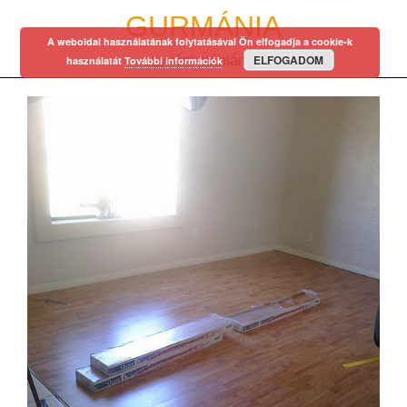
Skip
GURMÁNIA
to
A weboldal használatának folytatásával Ön elfogadja a cookie-k
content
ELFOGADOM
egy régi mániám…
használatát
További információk