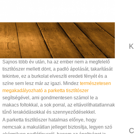
K
Sajnos több év után, ha az ember nem a megfelelő
tisztítószer mellett dönt, a padló ápolását, takarítását
tekintve, ez a burkolat elveszíti eredeti fényét és a
színe sem lesz már az igazi. Mindez
természetesen
megakadályozható a parketta tisztítószer
segítségével, ami gondmentesen számol le a
makacs foltokkal, a sok porral, az eltávolíthatatlannak
tűnő lerakódásokkal és szennyeződésekkel.
A parketta tisztítószer hatalmas előnye, hogy
nemcsak a makulátlan jelleget biztosítja, legyen szó
C