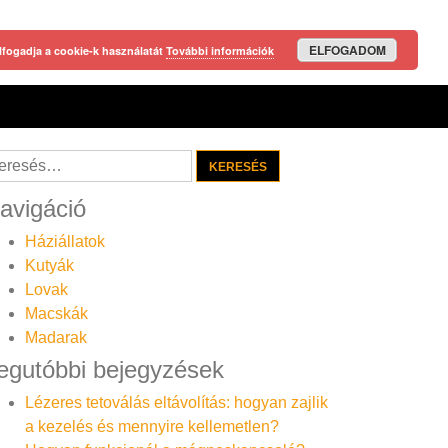
ELFOGADOM
lfogadja a cookie-k használatát
További információk
resés:
avigáció
Háziállatok
Kutyák
Lovak
Macskák
Madarak
egutóbbi bejegyzések
Lézeres tetoválás eltávolítás: hogyan zajlik
a kezelés és mennyire kellemetlen?