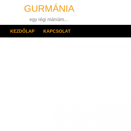
Skip
GURMÁNIA
to
content
egy régi mániám…
KEZDŐLAP
KAPCSOLAT