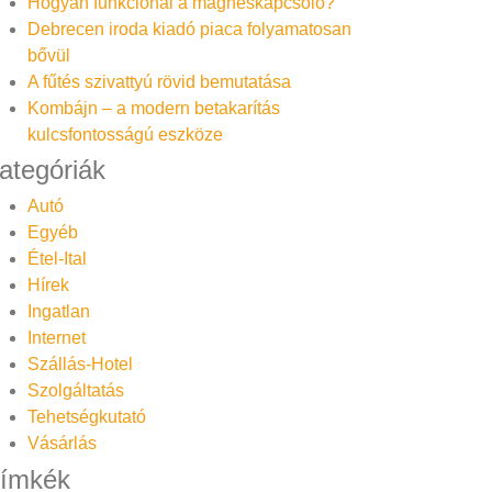
Hogyan funkcionál a mágneskapcsoló?
Debrecen iroda kiadó piaca folyamatosan
bővül
A fűtés szivattyú rövid bemutatása
Kombájn – a modern betakarítás
kulcsfontosságú eszköze
ategóriák
Autó
Egyéb
Étel-Ital
Hírek
Ingatlan
Internet
Szállás-Hotel
Szolgáltatás
Tehetségkutató
Vásárlás
ímkék