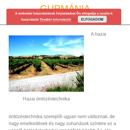
Skip
GURMÁNIA
to
A weboldal használatának folytatásával Ön elfogadja a cookie-k
content
ELFOGADOM
egy régi mániám…
használatát
További információk
A hazai
Hazai öntözéstechnika
öntözéstechnika szereplői ugyan nem változnak, de
nagy emelkedések és nagy zuhanások színtere ez a