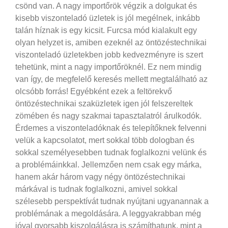
csönd van.
A nagy importőrök végzik a dolgukat és
kisebb viszonteladó üzletek is jól megélnek, inkább
talán híznak is egy kicsit. Furcsa mód kialakult egy
olyan helyzet is, amiben ezeknél az öntözéstechnikai
viszonteladó üzletekben jobb kedvezményre is szert
tehetünk, mint a nagy importőröknél. Ez nem mindig
van így, de megfelelő keresés mellett megtalálható az
olcsóbb forrás! Egyébként ezek a feltörekvő
öntözéstechnikai szaküzletek igen jól felszereltek
zömében és nagy szakmai tapasztalatról árulkodók.
Érdemes a viszonteladóknak és telepítőknek felvenni
velük a kapcsolatot, mert sokkal több dologban és
sokkal személyesebben tudnak foglalkozni velünk és
a problémáinkkal. Jellemzően nem csak egy márka,
hanem akár három vagy négy öntözéstechnikai
márkával is tudnak foglalkozni, amivel sokkal
szélesebb perspektívát tudnak nyújtani ugyanannak a
problémának a megoldására. A leggyakrabban még
jóval gyorsabb kiszolgálásra is számíthatunk, mint a