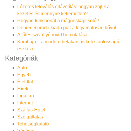
Lézeres tetoválás eltávolítás: hogyan zajlik a
kezelés és mennyire kellemetlen?
Hogyan funkcionál a mágneskapcsoló?
Debrecen iroda kiadó piaca folyamatosan bővül
A fűtés szivattyú rövid bemutatása
Kombájn – a modern betakarítás kulcsfontosságú
eszköze
Kategóriák
Autó
Egyéb
Étel-Ital
Hírek
Ingatlan
Internet
Szállás-Hotel
Szolgáltatás
Tehetségkutató
Vásárlás