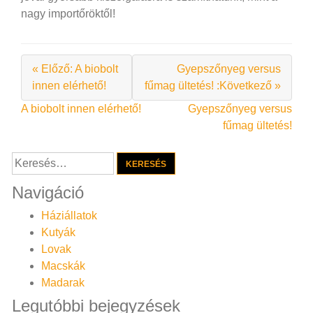
nagy importőröktől!
« Előző: A biobolt
Gyepszőnyeg versus
innen elérhető!
fűmag ültetés! :Következő »
Bejegyzés
A biobolt innen elérhető!
Gyepszőnyeg versus
fűmag ültetés!
navigáció
Keresés:
Navigáció
Háziállatok
Kutyák
Lovak
Macskák
Madarak
Legutóbbi bejegyzések