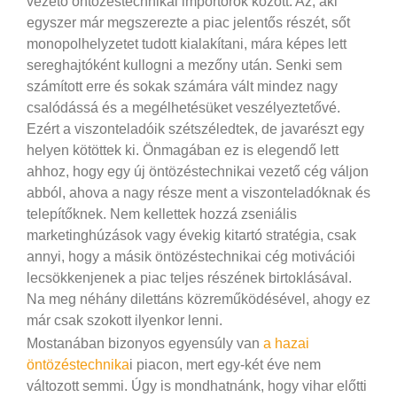
vezető öntözéstechnikai importőrök között. Az, aki
egyszer már megszerezte a piac jelentős részét, sőt
monopolhelyzetet tudott kialakítani, mára képes lett
sereghajtóként kullogni a mezőny után. Senki sem
számított erre és sokak számára vált mindez nagy
csalódássá és a megélhetésüket veszélyeztetővé.
Ezért a viszonteladóik szétszéledtek, de javarészt egy
helyen kötöttek ki. Önmagában ez is elegendő lett
ahhoz, hogy egy új öntözéstechnikai vezető cég váljon
abból, ahova a nagy része ment a viszonteladóknak és
telepítőknek. Nem kellettek hozzá zseniális
marketinghúzások vagy évekig kitartó stratégia, csak
annyi, hogy a másik öntözéstechnikai cég motivációi
lecsökkenjenek a piac teljes részének birtoklásával.
Na meg néhány dilettáns közreműködésével, ahogy ez
már csak szokott ilyenkor lenni.
Mostanában bizonyos egyensúly van
a hazai
öntözéstechnika
i piacon, mert egy-két éve nem
változott semmi. Úgy is mondhatnánk, hogy vihar előtti