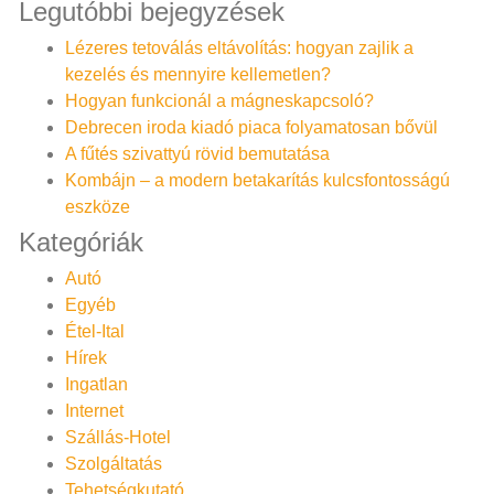
Legutóbbi bejegyzések
Lézeres tetoválás eltávolítás: hogyan zajlik a
kezelés és mennyire kellemetlen?
Hogyan funkcionál a mágneskapcsoló?
Debrecen iroda kiadó piaca folyamatosan bővül
A fűtés szivattyú rövid bemutatása
Kombájn – a modern betakarítás kulcsfontosságú
eszköze
Kategóriák
Autó
Egyéb
Étel-Ital
Hírek
Ingatlan
Internet
Szállás-Hotel
Szolgáltatás
Tehetségkutató