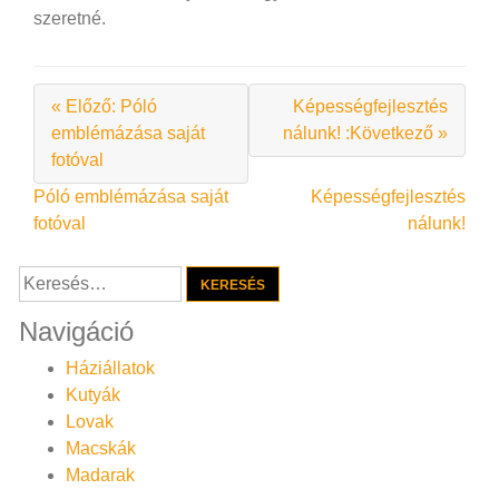
szeretné.
« Előző: Póló
Képességfejlesztés
emblémázása saját
nálunk! :Következő »
fotóval
Bejegyzés
Póló emblémázása saját
Képességfejlesztés
fotóval
nálunk!
navigáció
Keresés:
Navigáció
Háziállatok
Kutyák
Lovak
Macskák
Madarak