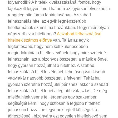
folyamodik? A hitelek kiválasztásánál fontos, hogy
tájokozott legyen, mert ha nem az, gyorsan elveszhet a
rengeteg hitelforma labirintusában. A szabad
felhasználás hitel az egyik legnépszerűbb
hitelformának számít ma hazánkban. Hogy miért olyan
népszerű ez a hitelforma?
A szabad felhasználású
hitelnek számos előnye
van. Talán az egyik
legfontosabb, hogy nem kell különösebben
megindokolnia a hitelfelvevőnek, hogy mire szeretné
felhasználni azt a bizonyos összeget, a másik előnye,
hogy gyorsan hozzájuthat a hitelhez.
A szabad
felhasználású hitel felvételnél, lehetőség van kisebb
vagy akár nagyobb összeget is felvenni. Tehát ha
gyorsan szeretne hozzájutni pénzhez, akkor a szabad
felhasználású hitel lehet a legjobb választás. De még
mielőtt hitelt venne fel, érdemes egy szakember
segítségét kérni, hogy biztosan a legjobb hitelhez
juthasson hozzá, ne legyenek rejtett költségek a
törlesztésnél, bizonyára ezt egyetlen hitelfelvevő sem