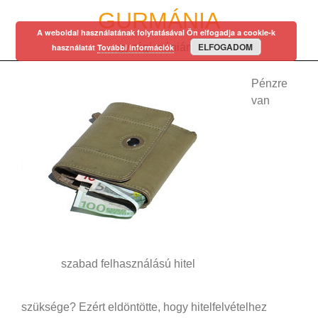
Skip
GURMÁNIA
to
A weboldal használatának folytatásával Ön elfogadja a cookie-k
content
ELFOGADOM
egy régi mániám…
használatát
További információk
Pénzre
van
szabad felhasználású hitel
szüksége? Ezért eldöntötte, hogy hitelfelvételhez