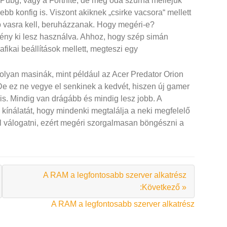
 a Pubg, vagy a Fortnite, de még oda szúrna melléjük
bb konfig is. Viszont akiknek „csirke vacsora“ mellett
b vasra kell, beruházzanak. Hogy megéri-e?
ény ki lesz használva. Ahhoz, hogy szép simán
fikai beállítások mellett, megteszi egy
olyan masinák, mint például az Acer Predator Orion
 De ez ne vegye el senkinek a kedvét, hiszen új gamer
 is. Mindig van drágább és mindig lesz jobb. A
 kínálatát, hogy mindenki megtalálja a neki megfelelő
l válogatni, ezért megéri szorgalmasan böngészni a
A RAM a legfontosabb szerver alkatrész
:Következő »
A RAM a legfontosabb szerver alkatrész