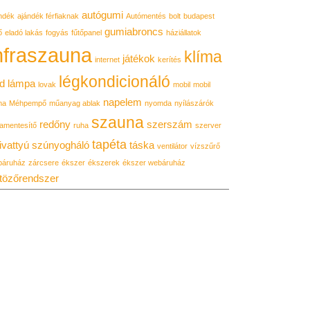
autógumi
ndék
ajándék férfiaknak
Autómentés
bolt
budapest
gumiabroncs
ő
eladó lakás
fogyás
fűtőpanel
háziállatok
nfraszauna
klíma
játékok
internet
kerítés
légkondicionáló
d lámpa
lovak
mobil
mobil
napelem
ma
Méhpempő
műanyag ablak
nyomda
nyílászárók
szauna
redőny
szerszám
amentesítő
ruha
szerver
tapéta
ivattyú
szúnyogháló
táska
ventilátor
vízszűrő
báruház
zárcsere
ékszer
ékszerek
ékszer webáruház
tözőrendszer