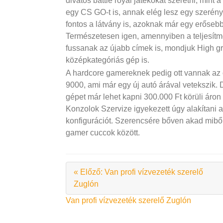
divatos battle royal játékokat szeretni, mint
egy CS GO-t is, annak elég lesz egy szerénye
fontos a látvány is, azoknak már egy erőseb
Természetesen igen, amennyiben a teljesítm
fussanak az újabb címek is, mondjuk High gra
középkategóriás gép is.
A hardcore gamereknek pedig ott vannak az 
9000, ami már egy új autó árával vetekszik.
gépet már lehet kapni 300.000 Ft körüli áron
Konzolok Szervize igyekezett úgy alakítani a
konfigurációt. Szerencsére bőven akad mibő
gamer cuccok között.
« Előző: Van profi vízvezeték szerelő
Zuglón
Bejegyzés
Van profi vízvezeték szerelő Zuglón
navigáció