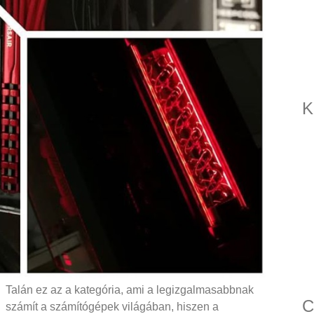
K
Talán ez az a kategória, ami a legizgalmasabbnak
C
számít a számítógépek világában, hiszen a