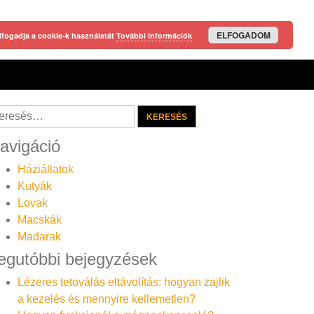
ELFOGADOM
lfogadja a cookie-k használatát
További információk
resés:
avigáció
Háziállatok
Kutyák
Lovak
Macskák
Madarak
egutóbbi bejegyzések
Lézeres tetoválás eltávolítás: hogyan zajlik
a kezelés és mennyire kellemetlen?