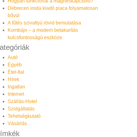
Hogyan funkcionál a mágneskapcsoló?
Debrecen iroda kiadó piaca folyamatosan
bővül
A fűtés szivattyú rövid bemutatása
Kombájn – a modern betakarítás
kulcsfontosságú eszköze
ategóriák
Autó
Egyéb
Étel-Ital
Hírek
Ingatlan
Internet
Szállás-Hotel
Szolgáltatás
Tehetségkutató
Vásárlás
ímkék