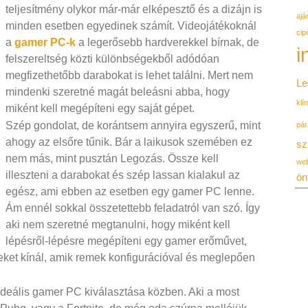
teljesítmény olykor már-már elképesztő és a dizájn is
ajá
minden esetben egyedinek számít. Videojátékoknál
cip
a
gamer PC-k
a legerősebb hardverekkel bírnak, de
i
felszereltség közti különbségekből adódóan
megfizethetőbb darabokat is lehet találni. Mert nem
Le
mindenki szeretné magát beleásni abba, hogy
klí
miként kell megépíteni egy saját gépet.
Szép gondolat, de korántsem annyira egyszerű, mint
pár
ahogy az elsőre tűnik. Bár a laikusok szemében ez
sz
nem más, mint pusztán Legozás. Össze kell
we
illeszteni a darabokat és szép lassan kialakul az
ön
egész, ami ebben az esetben egy gamer PC lenne.
Ám ennél sokkal összetettebb feladatról van szó. Így
aki nem szeretné megtanulni, hogy miként kell
lépésről-lépésre megépíteni egy gamer erőművet,
eket kínál, amik remek konfigurációval és meglepően
ideális gamer PC kiválasztása közben. Aki a most