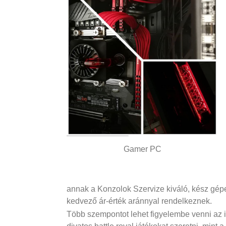
Gamer PC
annak a Konzolok Szervize kiváló, kész gép
kedvező ár-érték aránnyal rendelkeznek.
Több szempontot lehet figyelembe venni az 