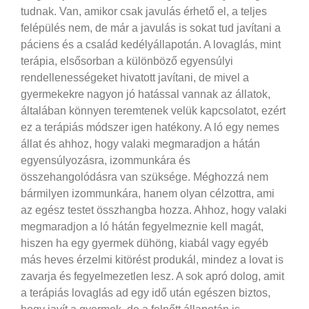
tudnak.
Van, amikor csak javulás érhető el, a teljes
felépülés nem, de már a javulás is sokat tud javítani a
páciens és a család kedélyállapotán. A lovaglás, mint
terápia, elsősorban a különböző egyensúlyi
rendellenességeket hivatott javítani, de mivel a
gyermekekre nagyon jó hatással vannak az állatok,
általában könnyen teremtenek velük kapcsolatot, ezért
ez a terápiás módszer igen hatékony. A ló egy nemes
állat és ahhoz, hogy valaki megmaradjon a hátán
egyensúlyozásra, izommunkára és
összehangolódásra van szüksége. Méghozzá nem
bármilyen izommunkára, hanem olyan célzottra, ami
az egész testet összhangba hozza. Ahhoz, hogy valaki
megmaradjon a ló hátán fegyelmeznie kell magát,
hiszen ha egy gyermek dühöng, kiabál vagy egyéb
más heves érzelmi kitörést produkál, mindez a lovat is
zavarja és fegyelmezetlen lesz. A sok apró dolog, amit
a terápiás lovaglás ad egy idő után egészen biztos,