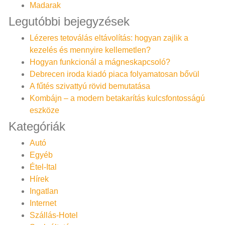
Madarak
Legutóbbi bejegyzések
Lézeres tetoválás eltávolítás: hogyan zajlik a
kezelés és mennyire kellemetlen?
Hogyan funkcionál a mágneskapcsoló?
Debrecen iroda kiadó piaca folyamatosan bővül
A fűtés szivattyú rövid bemutatása
Kombájn – a modern betakarítás kulcsfontosságú
eszköze
Kategóriák
Autó
Egyéb
Étel-Ital
Hírek
Ingatlan
Internet
Szállás-Hotel