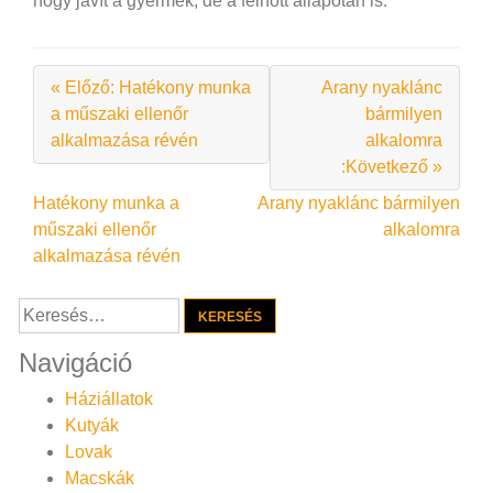
hogy javít a gyermek, de a felnőtt állapotán is.
« Előző: Hatékony munka
Arany nyaklánc
a műszaki ellenőr
bármilyen
alkalmazása révén
alkalomra
:Következő »
Bejegyzés
Hatékony munka a
Arany nyaklánc bármilyen
műszaki ellenőr
alkalomra
navigáció
alkalmazása révén
Keresés:
Navigáció
Háziállatok
Kutyák
Lovak
Macskák