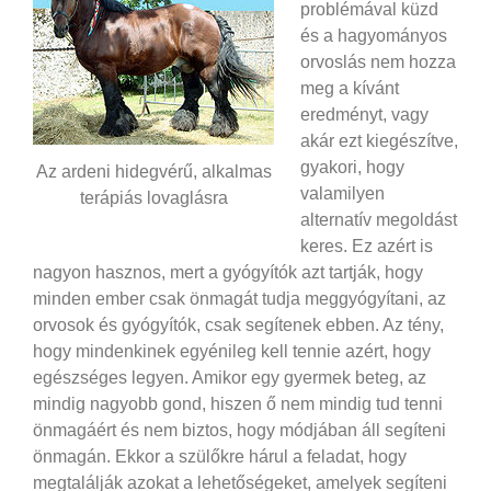
problémával küzd
és a hagyományos
orvoslás nem hozza
meg a kívánt
eredményt, vagy
akár ezt kiegészítve,
gyakori, hogy
Az ardeni hidegvérű, alkalmas
valamilyen
terápiás lovaglásra
alternatív megoldást
keres. Ez azért is
nagyon hasznos, mert a gyógyítók azt tartják, hogy
minden ember csak önmagát tudja meggyógyítani, az
orvosok és gyógyítók, csak segítenek ebben. Az tény,
hogy mindenkinek egyénileg kell tennie azért, hogy
egészséges legyen. Amikor egy gyermek beteg, az
mindig nagyobb gond, hiszen ő nem mindig tud tenni
önmagáért és nem biztos, hogy módjában áll segíteni
önmagán. Ekkor a szülőkre hárul a feladat, hogy
megtalálják azokat a lehetőségeket, amelyek segíteni