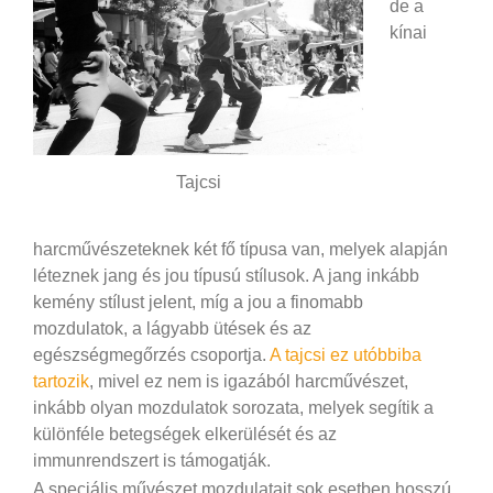
de a
kínai
Tajcsi
harcművészeteknek két fő típusa van, melyek alapján
léteznek jang és jou típusú stílusok. A jang inkább
kemény stílust jelent, míg a jou a finomabb
mozdulatok, a lágyabb ütések és az
egészségmegőrzés csoportja.
A tajcsi ez utóbbiba
tartozik
, mivel ez nem is igazából harcművészet,
inkább olyan mozdulatok sorozata, melyek segítik a
különféle betegségek elkerülését és az
immunrendszert is támogatják.
A speciális művészet mozdulatait sok esetben hosszú