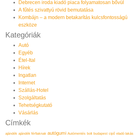
Debrecen iroda kiadó piaca folyamatosan bővül
A fűtés szivattyú rövid bemutatása
Kombájn – a modern betakarítás kulcsfontosságú
eszköze
Kategóriák
Autó
Egyéb
Étel-Ital
Hírek
Ingatlan
Internet
Szállás-Hotel
Szolgáltatás
Tehetségkutató
Vásárlás
Címkék
autógumi
ajándék
ajándék férfiaknak
Autómentés
bolt
budapest
cipő
eladó lakás