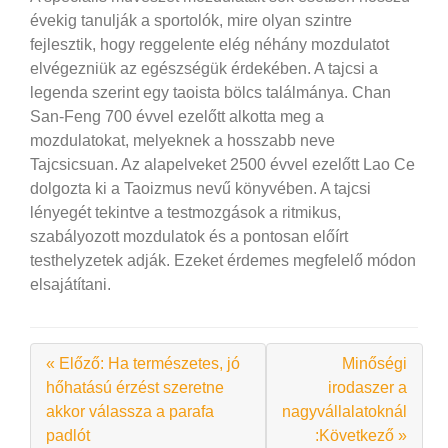
évekig tanulják a sportolók, mire olyan szintre
fejlesztik, hogy reggelente elég néhány mozdulatot
elvégezniük az egészségük érdekében. A tajcsi a
legenda szerint egy taoista bölcs találmánya. Chan
San-Feng 700 évvel ezelőtt alkotta meg a
mozdulatokat, melyeknek a hosszabb neve
Tajcsicsuan. Az alapelveket 2500 évvel ezelőtt Lao Ce
dolgozta ki a Taoizmus nevű könyvében. A tajcsi
lényegét tekintve a testmozgások a ritmikus,
szabályozott mozdulatok és a pontosan előírt
testhelyzetek adják. Ezeket érdemes megfelelő módon
elsajátítani.
« Előző: Ha természetes, jó
Minőségi
hőhatású érzést szeretne
irodaszer a
akkor válassza a parafa
nagyvállalatoknál
padlót
:Következő »