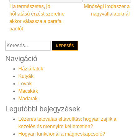
Bejegyzés
Ha természetes, jó
Minőségi irodaszer a
hőhatású érzést szeretne
nagyvállalatoknál
navigáció
akkor válassza a parafa
padlót
Keresés:
Navigáció
Háziállatok
Kutyák
Lovak
Macskák
Madarak
Legutóbbi bejegyzések
Lézeres tetoválás eltávolítás: hogyan zajlik a
kezelés és mennyire kellemetlen?
Hogyan funkcionál a mágneskapcsoló?