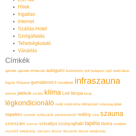
Hírek
Ingatlan
Internet
Szállás-Hotel
Szolgáltatás
Tehetségkutató
Vásárlás
Címkék
autógumi
ajándék
ajándék férfiaknak
Autómentés
bolt
budapest
cipő
eladó lakás
infraszauna
gumiabroncs
fogyás
fűtőpanel
háziállatok
klíma
játékok
Led lámpa
internet
kerítés
lovak
légkondicionáló
mobil
mobil klíma
Méhpempő
műanyag ablak
szauna
napelem
redőny
nyomda
nyílászárók
páramentesítő
ruha
tapéta
szerszám
szivattyú
szúnyogháló
táska
szerver
ventilátor
vízszűrő
webáruház
zárcsere
ékszer
ékszerek
ékszer webáruház