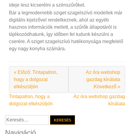
ideje lesz kicserélni a szénszűrőket.
Bár a legmodernebb sziget szagelszívó modellek már
digitális kijelzővel rendelkeznek, ahol az egyéb
hasznos információk mellett, a szűrők állapotáról is
tájékozódhatunk, így időben fel tudunk készülni a
cserére. A sziget szagelszívó hatékonysága megfelelő
egy nagy konyha számára.
« Előző: Tintapatron,
Az óra webshop
hogy a dolgozat
gazdag kínálata
elkészüljön
:Következő »
Bejegyzés
Tintapatron, hogy a
Az óra webshop gazdag
dolgozat elkészüljön
kínálata
navigáció
Keresés:
Navigáció