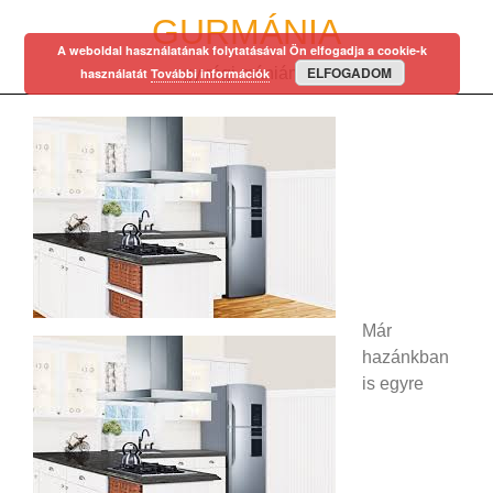
Skip
GURMÁNIA
to
A weboldal használatának folytatásával Ön elfogadja a cookie-k
content
ELFOGADOM
egy régi mániám…
használatát
További információk
Már
hazánkban
is egyre