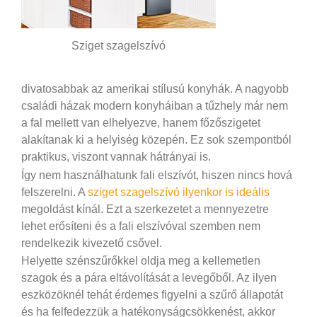
Sziget szagelszívó
divatosabbak az amerikai stílusú konyhák. A nagyobb
családi házak modern konyháiban a tűzhely már nem
a fal mellett van elhelyezve, hanem főzőszigetet
alakítanak ki a helyiség közepén. Ez sok szempontból
praktikus, viszont vannak hátrányai is.
Így nem használhatunk fali elszívót, hiszen nincs hová
felszerelni. A
sziget szagelszívó ilyenkor is ideális
megoldást kínál. Ezt a szerkezetet a mennyezetre
lehet erősíteni és a fali elszívóval szemben nem
rendelkezik kivezető csővel.
Helyette szénszűrőkkel oldja meg a kellemetlen
szagok és a pára eltávolítását a levegőből. Az ilyen
eszközöknél tehát érdemes figyelni a szűrő állapotát
és ha felfedezzük a hatékonyságcsökkenést, akkor