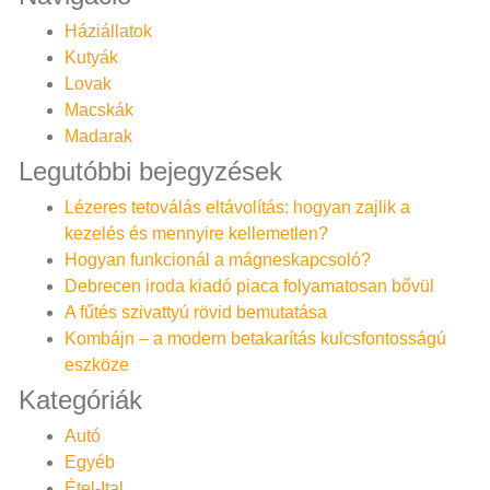
Háziállatok
Kutyák
Lovak
Macskák
Madarak
Legutóbbi bejegyzések
Lézeres tetoválás eltávolítás: hogyan zajlik a
kezelés és mennyire kellemetlen?
Hogyan funkcionál a mágneskapcsoló?
Debrecen iroda kiadó piaca folyamatosan bővül
A fűtés szivattyú rövid bemutatása
Kombájn – a modern betakarítás kulcsfontosságú
eszköze
Kategóriák
Autó
Egyéb
Étel-Ital