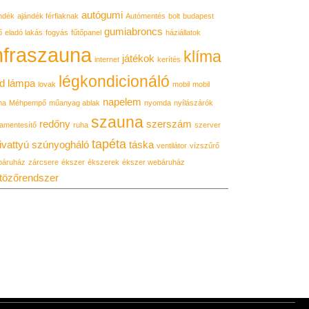
autógumi
ndék
ajándék férfiaknak
Autómentés
bolt
budapest
gumiabroncs
ő
eladó lakás
fogyás
fűtőpanel
háziállatok
nfraszauna
klíma
játékok
internet
kerítés
légkondicionáló
d lámpa
lovak
mobil
mobil
napelem
ma
Méhpempő
műanyag ablak
nyomda
nyílászárók
szauna
redőny
szerszám
amentesítő
ruha
szerver
tapéta
ivattyú
szúnyogháló
táska
ventilátor
vízszűrő
báruház
zárcsere
ékszer
ékszerek
ékszer webáruház
tözőrendszer