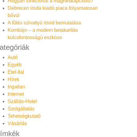
Hogyan funkcionál a mágneskapcsoló?
Debrecen iroda kiadó piaca folyamatosan
bővül
A fűtés szivattyú rövid bemutatása
Kombájn – a modern betakarítás
kulcsfontosságú eszköze
ategóriák
Autó
Egyéb
Étel-Ital
Hírek
Ingatlan
Internet
Szállás-Hotel
Szolgáltatás
Tehetségkutató
Vásárlás
ímkék