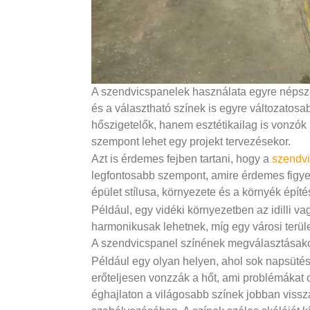
A szendvicspanelek használata egyre népszer
és a választható színek is egyre változatos
hőszigetelők, hanem esztétikailag is vonzók 
szempont lehet egy projekt tervezésekor.
Azt is érdemes fejben tartani, hogy a
szendvi
legfontosabb szempont, amire érdemes figye
épület stílusa, környezete és a környék építé
Például, egy vidéki környezetben az idilli v
harmonikusak lehetnek, míg egy városi terül
A szendvicspanel színének megválasztásakor 
Például egy olyan helyen, ahol sok napsütés 
erőteljesen vonzzák a hőt, ami problémákat
éghajlaton a világosabb színek jobban vissza