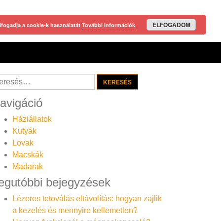
ELFOGADOM
lfogadja a cookie-k használatát
További információk
resés:
avigáció
Háziállatok
Kutyák
Lovak
Macskák
Madarak
egutóbbi bejegyzések
Lézeres tetoválás eltávolítás: hogyan zajlik
a kezelés és mennyire kellemetlen?