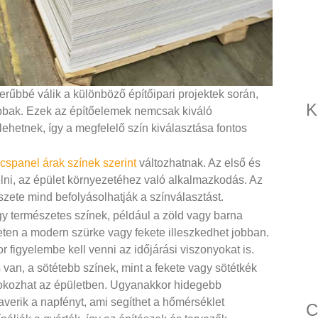
űbbé válik a különböző építőipari projektek során,
K
abbak. Ezek az építőelemek nemcsak kiváló
lehetnek, így a megfelelő szín kiválasztása fontos
cspanel árak színek szerint
változhatnak. Az első és
lni, az épület környezetéhez való alkalmazkodás. Az
szete mind befolyásolhatják a színválasztást.
agy természetes színek, például a zöld vagy barna
eten a modern szürke vagy fekete illeszkedhet jobban.
figyelembe kell venni az időjárási viszonyokat is.
van, a sötétebb színek, mint a fekete vagy sötétkék
 okozhat az épületben. Ugyanakkor hidegebb
verik a napfényt, ami segíthet a hőmérséklet
C