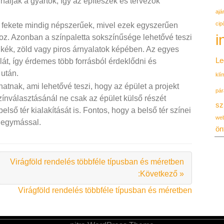
nálják a gyártók, így az építészek és tervezők
ajá
cip
és fekete mindig népszerűek, mivel ezek egyszerűen
i
hoz. Azonban a színpaletta sokszínűsége lehetővé teszi
 kék, zöld vagy piros árnyalatok képében. Az egyes
Le
lát, így érdemes több forrásból érdeklődni és
 után.
klí
atnak, ami lehetővé teszi, hogy az épület a projekt
pár
zínválasztásánál ne csak az épület külső részét
sz
lső tér kialakítását is. Fontos, hogy a belső tér színei
we
 egymással.
ön
Virágföld rendelés többféle típusban és méretben
:Következő »
Virágföld rendelés többféle típusban és méretben