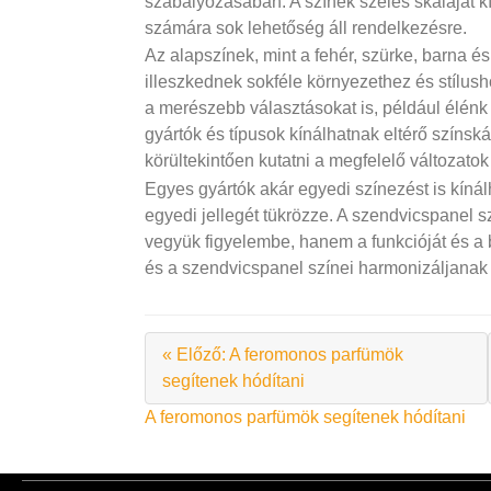
szabályozásában. A színek széles skáláját kí
számára sok lehetőség áll rendelkezésre.
Az alapszínek, mint a fehér, szürke, barna 
illeszkednek sokféle környezethez és stílus
a merészebb választásokat is, például élénk
gyártók és típusok kínálhatnak eltérő színská
körültekintően kutatni a megfelelő változatok
Egyes gyártók akár egyedi színezést is kínálh
egyedi jellegét tükrözze. A szendvicspanel s
vegyük figyelembe, hanem a funkcióját és a be
és a szendvicspanel színei harmonizáljanak
« Előző: A feromonos parfümök
segítenek hódítani
Bejegyzés
A feromonos parfümök segítenek hódítani
navigáció