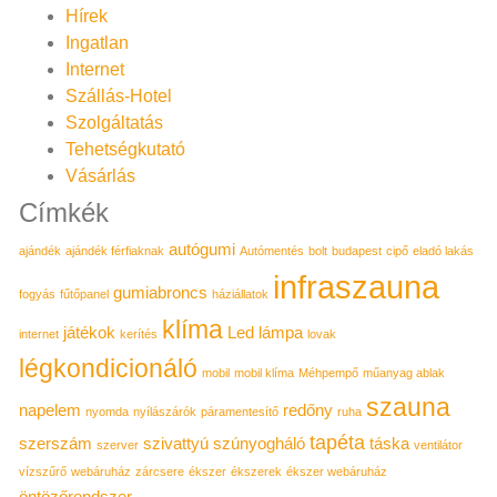
Hírek
Ingatlan
Internet
Szállás-Hotel
Szolgáltatás
Tehetségkutató
Vásárlás
Címkék
autógumi
ajándék
ajándék férfiaknak
Autómentés
bolt
budapest
cipő
eladó lakás
infraszauna
gumiabroncs
fogyás
fűtőpanel
háziállatok
klíma
játékok
Led lámpa
internet
kerítés
lovak
légkondicionáló
mobil
mobil klíma
Méhpempő
műanyag ablak
szauna
napelem
redőny
nyomda
nyílászárók
páramentesítő
ruha
tapéta
szerszám
szivattyú
szúnyogháló
táska
szerver
ventilátor
vízszűrő
webáruház
zárcsere
ékszer
ékszerek
ékszer webáruház
öntözőrendszer