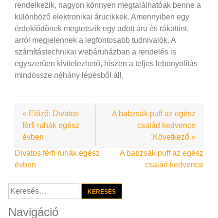
rendelkezik, nagyon könnyen megtalálhatóak benne a
különböző elektronikai árucikkek. Amennyiben egy
érdeklődőnek megtetszik egy adott áru és rákattint,
arról megjelennek a legfontosabb tudnivalók. A
számítástechnikai webáruházban a rendelés is
egyszerűen kivitelezhető, hiszen a teljes lebonyolítás
mindössze néhány lépésből áll.
« Előző: Divatos
A babzsák puff az egész
férfi ruhák egész
család kedvence
évben
:Következő »
Bejegyzés
Divatos férfi ruhák egész
A babzsák puff az egész
évben
család kedvence
navigáció
Keresés:
Navigáció