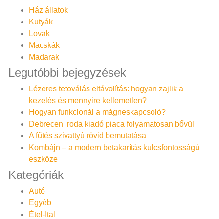
Háziállatok
Kutyák
Lovak
Macskák
Madarak
Legutóbbi bejegyzések
Lézeres tetoválás eltávolítás: hogyan zajlik a
kezelés és mennyire kellemetlen?
Hogyan funkcionál a mágneskapcsoló?
Debrecen iroda kiadó piaca folyamatosan bővül
A fűtés szivattyú rövid bemutatása
Kombájn – a modern betakarítás kulcsfontosságú
eszköze
Kategóriák
Autó
Egyéb
Étel-Ital