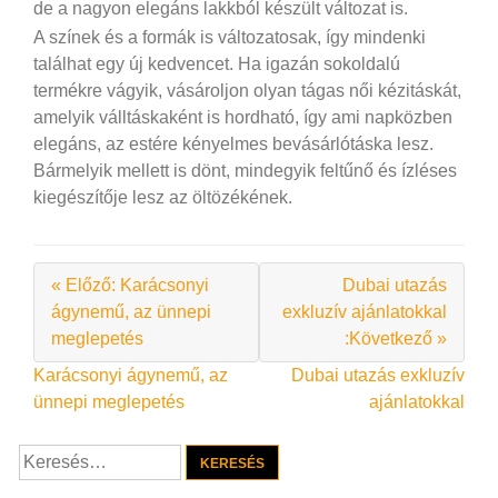
de a nagyon elegáns lakkból készült változat is.
A színek és a formák is változatosak, így mindenki
találhat egy új kedvencet. Ha igazán sokoldalú
termékre vágyik, vásároljon olyan tágas női kézitáskát,
amelyik válltáskaként is hordható, így ami napközben
elegáns, az estére kényelmes bevásárlótáska lesz.
Bármelyik mellett is dönt, mindegyik feltűnő és ízléses
kiegészítője lesz az öltözékének.
« Előző: Karácsonyi
Dubai utazás
ágynemű, az ünnepi
exkluzív ajánlatokkal
meglepetés
:Következő »
Bejegyzés
Karácsonyi ágynemű, az
Dubai utazás exkluzív
ünnepi meglepetés
ajánlatokkal
navigáció
Keresés: