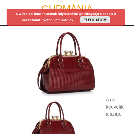
Skip
GURMÁNIA
to
A weboldal használatának folytatásával Ön elfogadja a cookie-k
content
ELFOGADOM
egy régi mániám…
használatát
További információk
A nők
kedvelik
a szép,