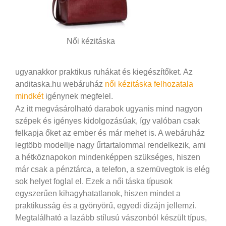
Női kézitáska
ugyanakkor praktikus ruhákat és kiegészítőket. Az
anditaska.hu webáruház
női kézitáska felhozatala
mindkét
igénynek megfelel.
Az itt megvásárolható darabok ugyanis mind nagyon
szépek és igényes kidolgozásúak, így valóban csak
felkapja őket az ember és már mehet is. A webáruház
legtöbb modellje nagy űrtartalommal rendelkezik, ami
a hétköznapokon mindenképpen szükséges, hiszen
már csak a pénztárca, a telefon, a szemüvegtok is elég
sok helyet foglal el.
Ezek a női táska típusok
egyszerűen kihagyhatatlanok, hiszen mindet a
praktikusság és a gyönyörű, egyedi dizájn jellemzi.
Megtalálható a lazább stílusú vászonból készült típus,