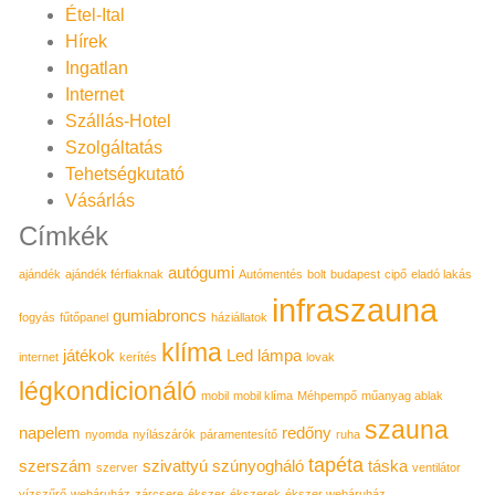
Étel-Ital
Hírek
Ingatlan
Internet
Szállás-Hotel
Szolgáltatás
Tehetségkutató
Vásárlás
Címkék
autógumi
ajándék
ajándék férfiaknak
Autómentés
bolt
budapest
cipő
eladó lakás
infraszauna
gumiabroncs
fogyás
fűtőpanel
háziállatok
klíma
játékok
Led lámpa
internet
kerítés
lovak
légkondicionáló
mobil
mobil klíma
Méhpempő
műanyag ablak
szauna
napelem
redőny
nyomda
nyílászárók
páramentesítő
ruha
tapéta
szerszám
szivattyú
szúnyogháló
táska
szerver
ventilátor
vízszűrő
webáruház
zárcsere
ékszer
ékszerek
ékszer webáruház