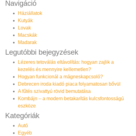
Navigáció
Háziállatok
Kutyák
Lovak
Macskák
Madarak
Legutóbbi bejegyzések
Lézeres tetoválás eltávolítás: hogyan zajlik a
kezelés és mennyire kellemetlen?
Hogyan funkcionál a mágneskapcsoló?
Debrecen iroda kiadó piaca folyamatosan bővül
A fűtés szivattyú rövid bemutatása
Kombájn – a modern betakarítás kulcsfontosságú
eszköze
Kategóriák
Autó
Egyéb