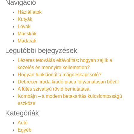
Navigáció
Háziállatok
Kutyák
Lovak
Macskák
Madarak
Legutóbbi bejegyzések
Lézeres tetoválás eltávolítás: hogyan zajlik a
kezelés és mennyire kellemetlen?
Hogyan funkcionál a mágneskapcsoló?
Debrecen iroda kiadó piaca folyamatosan bővül
A fűtés szivattyú rövid bemutatása
Kombájn – a modern betakarítás kulcsfontosságú
eszköze
Kategóriák
Autó
Egyéb