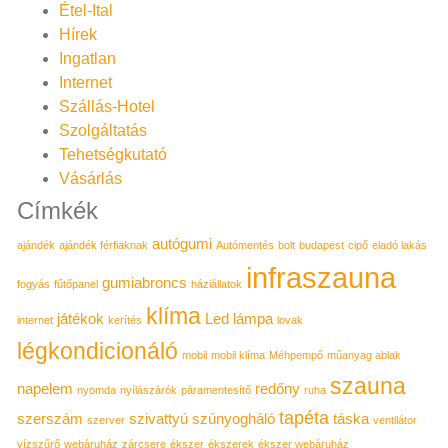
Étel-Ital
Hírek
Ingatlan
Internet
Szállás-Hotel
Szolgáltatás
Tehetségkutató
Vásárlás
Címkék
autógumi
ajándék
ajándék férfiaknak
Autómentés
bolt
budapest
cipő
eladó lakás
infraszauna
gumiabroncs
fogyás
fűtőpanel
háziállatok
klíma
játékok
Led lámpa
internet
kerítés
lovak
légkondicionáló
mobil
mobil klíma
Méhpempő
műanyag ablak
szauna
napelem
redőny
nyomda
nyílászárók
páramentesítő
ruha
tapéta
szerszám
szivattyú
szúnyogháló
táska
szerver
ventilátor
vízszűrő
webáruház
zárcsere
ékszer
ékszerek
ékszer webáruház