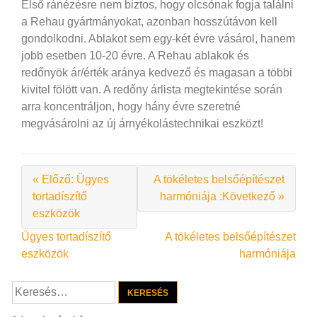
Első ránézésre nem biztos, hogy olcsónak fogja találni
a Rehau gyártmányokat, azonban hosszútávon kell
gondolkodni. Ablakot sem egy-két évre vásárol, hanem
jobb esetben 10-20 évre. A Rehau ablakok és
redőnyök ár/érték aránya kedvező és magasan a többi
kivitel fölött van. A redőny árlista megtekintése során
arra koncentráljon, hogy hány évre szeretné
megvásárolni az új árnyékolástechnikai eszközt!
« Előző: Ügyes
A tökéletes belsőépítészet
tortadíszítő
harmóniája :Következő »
eszközök
Bejegyzés
Ügyes tortadíszítő
A tökéletes belsőépítészet
eszközök
harmóniája
navigáció
Keresés: