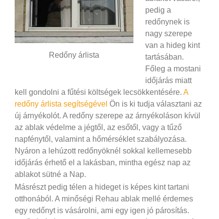
pedig a
redőnynek is
nagy szerepe
van a hideg kint
Redőny árlista
tartásában.
Főleg a mostani
időjárás miatt
kell gondolni a fűtési költségek lecsökkentésére.
A
redőny árlista segítségével
Ön is ki tudja választani az
új árnyékolót. A redőny szerepe az árnyékoláson kívül
az ablak védelme a jégtől, az esőtől, vagy a tűző
napfénytől, valamint a hőmérséklet szabályozása.
Nyáron a lehúzott redőnyöknél sokkal kellemesebb
időjárás érhető el a lakásban, mintha egész nap az
ablakot sütné a Nap.
Másrészt pedig télen a hideget is képes kint tartani
otthonából. A minőségi Rehau ablak mellé érdemes
egy redőnyt is vásárolni, ami egy igen jó párosítás.