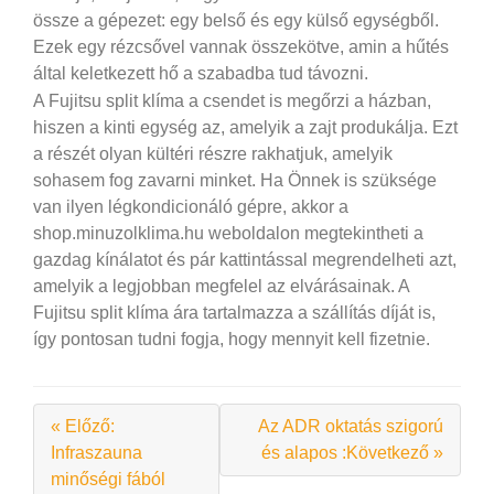
össze a gépezet: egy belső és egy külső egységből.
Ezek egy rézcsővel vannak összekötve, amin a hűtés
által keletkezett hő a szabadba tud távozni.
A Fujitsu split klíma a csendet is megőrzi a házban,
hiszen a kinti egység az, amelyik a zajt produkálja. Ezt
a részét olyan kültéri részre rakhatjuk, amelyik
sohasem fog zavarni minket. Ha Önnek is szüksége
van ilyen légkondicionáló gépre, akkor a
shop.minuzolklima.hu weboldalon megtekintheti a
gazdag kínálatot és pár kattintással megrendelheti azt,
amelyik a legjobban megfelel az elvárásainak. A
Fujitsu split klíma ára tartalmazza a szállítás díját is,
így pontosan tudni fogja, hogy mennyit kell fizetnie.
« Előző:
Az ADR oktatás szigorú
Infraszauna
és alapos :Következő »
minőségi fából