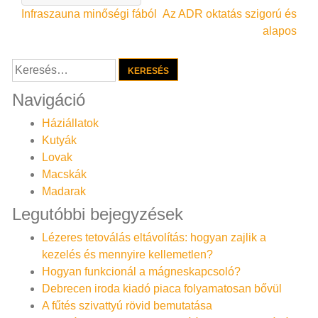
Bejegyzés
Infraszauna minőségi fából
Az ADR oktatás szigorú és
alapos
navigáció
Keresés:
Navigáció
Háziállatok
Kutyák
Lovak
Macskák
Madarak
Legutóbbi bejegyzések
Lézeres tetoválás eltávolítás: hogyan zajlik a
kezelés és mennyire kellemetlen?
Hogyan funkcionál a mágneskapcsoló?
Debrecen iroda kiadó piaca folyamatosan bővül
A fűtés szivattyú rövid bemutatása