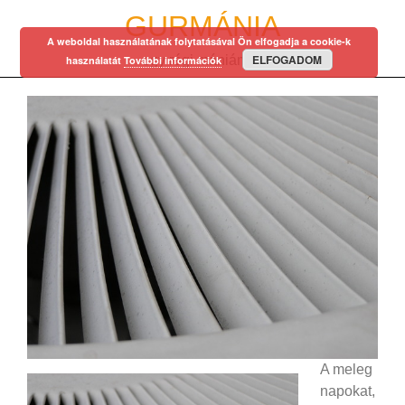
Skip
GURMÁNIA
to
A weboldal használatának folytatásával Ön elfogadja a cookie-k
content
ELFOGADOM
egy régi mániám…
használatát
További információk
A meleg
napokat,