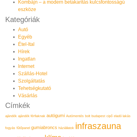
Kombájn – a modern betakarítás kulcsfontosságú
eszköze
Kategóriák
Autó
Egyéb
Étel-Ital
Hírek
Ingatlan
Internet
Szállás-Hotel
Szolgáltatás
Tehetségkutató
Vásárlás
Címkék
autógumi
ajándék
ajándék férfiaknak
Autómentés
bolt
budapest
cipő
eladó lakás
infraszauna
gumiabroncs
fogyás
fűtőpanel
háziállatok