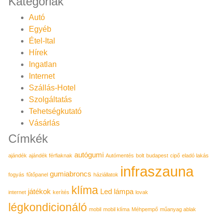
Kategóriák
Autó
Egyéb
Étel-Ital
Hírek
Ingatlan
Internet
Szállás-Hotel
Szolgáltatás
Tehetségkutató
Vásárlás
Címkék
autógumi
ajándék
ajándék férfiaknak
Autómentés
bolt
budapest
cipő
eladó lakás
infraszauna
gumiabroncs
fogyás
fűtőpanel
háziállatok
klíma
játékok
Led lámpa
internet
kerítés
lovak
légkondicionáló
mobil
mobil klíma
Méhpempő
műanyag ablak