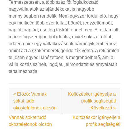
Természetesen, a több száz főt foglalkoztató
nagyvállalatok az ajándékokat is nagyobb
mennyiségben rendelik. Nem egyszer fordul elő, hogy
egy multicég több ezer tollat, bögrét, jegyzettömböt,
naplót, naptárt, esetleg táskát rendel meg. A reklámtoll
marketingszempontból ideális, mivel sokszor előbb
odaér a híre egy vállalkozásnak bármelyik emberhez,
amint azt a szakemberek gondolták volna. A reklámtoll
teljesen egyedi kinézetben is megrendelhető, ami a
vállalkozás színeit, logóját, jelmondatát és árnyalatait
tartalmazhatja.
« Előző: Vannak
Költözéskor igényelje a
sokat tudó
profik segítségét!
okostelefonok olcsón
:Következő »
Bejegyzés
Vannak sokat tudó
Költözéskor igényelje a
okostelefonok olcsón
profik segítségét!
navigáció