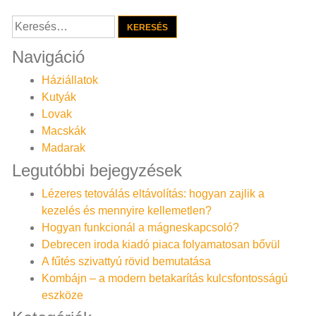
Keresés:
Navigáció
Háziállatok
Kutyák
Lovak
Macskák
Madarak
Legutóbbi bejegyzések
Lézeres tetoválás eltávolítás: hogyan zajlik a
kezelés és mennyire kellemetlen?
Hogyan funkcionál a mágneskapcsoló?
Debrecen iroda kiadó piaca folyamatosan bővül
A fűtés szivattyú rövid bemutatása
Kombájn – a modern betakarítás kulcsfontosságú
eszköze