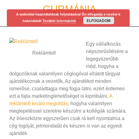
Skip
GURMÁNIA
to
A weboldal használatának folytatásával Ön elfogadja a cookie-k
content
ELFOGADOM
egy régi mániám…
használatát
További információk
Egy vállalkozás
népszerűsítésére a
Reklámtoll
legegyszerűbb
mód, hogyha a
dolgozóknak valamilyen céglogóval ellátott tárgyat
ajándékoznak a vezetők. Az ajándékot minden
ismerőse, családtagja meg fogja látni, ezért érdemes
ezt a fajta marketinglehetőséget is kipróbálni.
A
reklámtoll kiváló megoldás
, hogyha valamilyen
meglepetéssel szeretne készülni a kollégák számára.
Az íróeszközre egyszerűen csak rá kell nyomtatnia a
cég logóját, jelmondatát és készen is van az egyedi
ajándék.