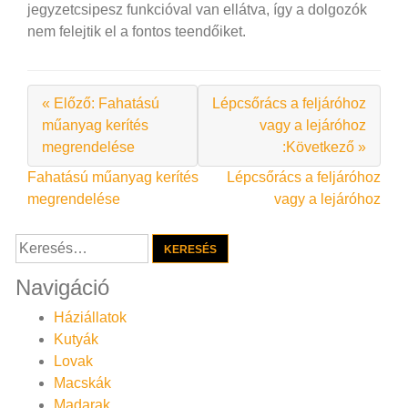
jegyzetcsipesz funkcióval van ellátva, így a dolgozók
nem felejtik el a fontos teendőiket.
« Előző: Fahatású
Lépcsőrács a feljáróhoz
műanyag kerítés
vagy a lejáróhoz
megrendelése
:Következő »
Bejegyzés
Fahatású műanyag kerítés
Lépcsőrács a feljáróhoz
megrendelése
vagy a lejáróhoz
navigáció
Keresés:
Navigáció
Háziállatok
Kutyák
Lovak
Macskák
Madarak