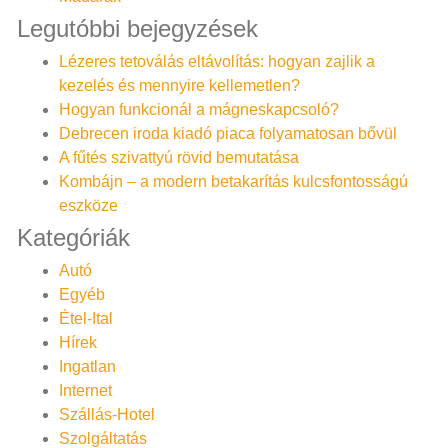
Legutóbbi bejegyzések
Lézeres tetoválás eltávolítás: hogyan zajlik a
kezelés és mennyire kellemetlen?
Hogyan funkcionál a mágneskapcsoló?
Debrecen iroda kiadó piaca folyamatosan bővül
A fűtés szivattyú rövid bemutatása
Kombájn – a modern betakarítás kulcsfontosságú
eszköze
Kategóriák
Autó
Egyéb
Étel-Ital
Hírek
Ingatlan
Internet
Szállás-Hotel
Szolgáltatás