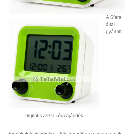
A Sfera
által
gyártott
Digitális asztali óra ajándék
termékek funkciójuknak köszönhetően nagyon remek