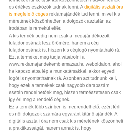
és értékes eszközök tudnak lenni. A
digitális asztali óra
is megfelelő céges
reklámajándék tud lenni, mivel kis
méretének köszönhetően a dolgozók asztalán az
irodában is remekül elfér.
A kis termék pedig nem csak a megajándékozott
tulajdonosának lesz örömére, hanem a cég
tulajdonosának is, hiszen kis céglogó nyomtatható rá.
Ezt a terméket meg tudja vásárolni a
www.reklamajandekemblemazas.hu weboldalon, ahol
ha kapcsolatba lép a munkatársakkal, akkor egyedi
logót is nyomtathatnak rá. Azonban azt tudnunk kell,
hogy ezek a termékek csak nagyobb darabszám
esetén rendelhetőek meg, hiszen természetesen csak
így éri meg a rendelő cégnek.
Ez a termék több színben is megrendelhető, ezért férfi
és női dolgozók számára egyaránt kitűnő ajándék. A
digitális asztali óra nem csak kis méretének köszönheti
a praktikusságát, hanem annak is, hogy