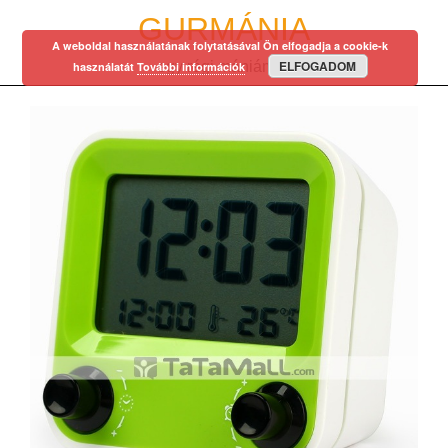
Skip
GURMÁNIA
to
A weboldal használatának folytatásával Ön elfogadja a cookie-k
content
ELFOGADOM
egy régi mániám…
használatát
További információk