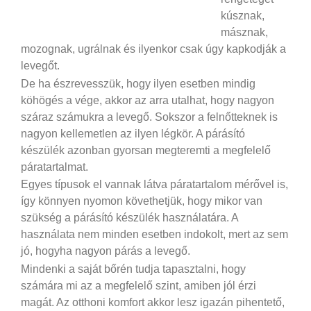
kúsznak,
másznak,
mozognak, ugrálnak és ilyenkor csak úgy kapkodják a
levegőt.
De ha észrevesszük, hogy ilyen esetben mindig
köhögés a vége, akkor az arra utalhat, hogy nagyon
száraz számukra a levegő. Sokszor a felnőtteknek is
nagyon kellemetlen az ilyen légkör. A párásító
készülék azonban gyorsan megteremti a megfelelő
páratartalmat.
Egyes típusok el vannak látva páratartalom mérővel is,
így könnyen nyomon követhetjük, hogy mikor van
szükség a párásító készülék használatára. A
használata nem minden esetben indokolt, mert az sem
jó, hogyha nagyon párás a levegő.
Mindenki a saját bőrén tudja tapasztalni, hogy
számára mi az a megfelelő szint, amiben jól érzi
magát. Az otthoni komfort akkor lesz igazán pihentető,