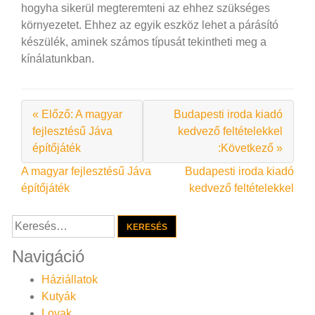
hogyha sikerül megteremteni az ehhez szükséges
környezetet. Ehhez az egyik eszköz lehet a párásító
készülék, aminek számos típusát tekintheti meg a
kínálatunkban.
« Előző: A magyar
Budapesti iroda kiadó
fejlesztésű Jáva
kedvező feltételekkel
építőjáték
:Következő »
Bejegyzés
A magyar fejlesztésű Jáva
Budapesti iroda kiadó
építőjáték
kedvező feltételekkel
navigáció
Keresés:
Navigáció
Háziállatok
Kutyák
Lovak