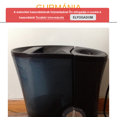
Skip
GURMÁNIA
to
A weboldal használatának folytatásával Ön elfogadja a cookie-k
content
ELFOGADOM
egy régi mániám…
használatát
További információk