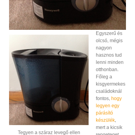
Egyszerű és
olcsó, mégis
nagyon
hasznos tud
lenni minden
otthonban.
Főleg a
kisgyermekes
családoknál
fontos,
hogy
legyen egy
párásító
készülék
,
mert a kicsik
Tegyen a száraz levegő ellen
rengeteget