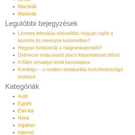
Macskák
Madarak
Legutóbbi bejegyzések
Lézeres tetoválás eltávolítás: hogyan zajlik a
kezelés és mennyire kellemetlen?
Hogyan funkcionál a mágneskapcsoló?
Debrecen iroda kiadó piaca folyamatosan bővül
A fűtés szivattyú rövid bemutatása
Kombájn – a modern betakarítás kulcsfontosságú
eszköze
Kategóriák
Autó
Egyéb
Étel-Ital
Hírek
Ingatlan
Internet