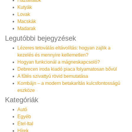
Háziállatok
Kutyák
Lovak
Macskák
Madarak
Legutóbbi bejegyzések
Lézeres tetoválás eltávolítás: hogyan zajlik a
kezelés és mennyire kellemetlen?
Hogyan funkcionál a mágneskapcsoló?
Debrecen iroda kiadó piaca folyamatosan bővül
A fűtés szivattyú rövid bemutatása
Kombájn – a modern betakarítás kulcsfontosságú
eszköze
Kategóriák
Autó
Egyéb
Étel-Ital
Hírek