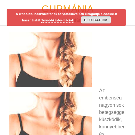
Skip
GURMÁNIA
to
A weboldal használatának folytatásával Ön elfogadja a cookie-k
content
ELFOGADOM
egy régi mániám…
használatát
További információk
Az
emberiség
nagyon sok
betegséggel
küszködik,
könnyebben
és