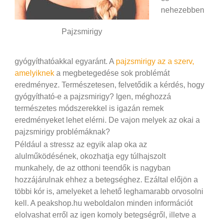
nehezebben
Pajzsmirigy
gyógyíthatóakkal egyaránt. A
pajzsmirigy az a szerv,
amelyiknek
a megbetegedése sok problémát
eredményez. Természetesen, felvetődik a kérdés, hogy
gyógyítható-e a pajzsmirigy? Igen, méghozzá
természetes módszerekkel is igazán remek
eredményeket lehet elérni. De vajon melyek az okai a
pajzsmirigy problémáknak?
Például a stressz az egyik alap oka az
alulműködésének, okozhatja egy túlhajszolt
munkahely, de az otthoni teendők is nagyban
hozzájárulnak ehhez a betegséghez. Ezáltal előjön a
többi kór is, amelyeket a lehető leghamarabb orvosolni
kell. A peakshop.hu weboldalon minden információt
elolvashat erről az igen komoly betegségről, illetve a