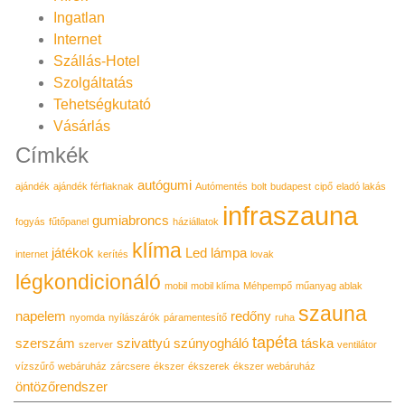
Ingatlan
Internet
Szállás-Hotel
Szolgáltatás
Tehetségkutató
Vásárlás
Címkék
autógumi
ajándék
ajándék férfiaknak
Autómentés
bolt
budapest
cipő
eladó lakás
infraszauna
gumiabroncs
fogyás
fűtőpanel
háziállatok
klíma
játékok
Led lámpa
internet
kerítés
lovak
légkondicionáló
mobil
mobil klíma
Méhpempő
műanyag ablak
szauna
napelem
redőny
nyomda
nyílászárók
páramentesítő
ruha
tapéta
szerszám
szivattyú
szúnyogháló
táska
szerver
ventilátor
vízszűrő
webáruház
zárcsere
ékszer
ékszerek
ékszer webáruház
öntözőrendszer