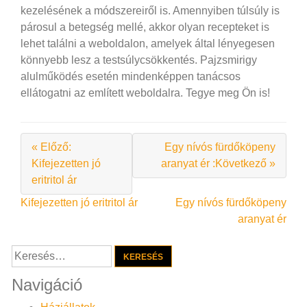
kezelésének a módszereiről is. Amennyiben túlsúly is
párosul a betegség mellé, akkor olyan recepteket is
lehet találni a weboldalon, amelyek által lényegesen
könnyebb lesz a testsúlycsökkentés. Pajzsmirigy
alulműködés esetén mindenképpen tanácsos
ellátogatni az említett weboldalra. Tegye meg Ön is!
« Előző:
Egy nívós fürdőköpeny
Kifejezetten jó
aranyat ér :Következő »
eritritol ár
Bejegyzés
Kifejezetten jó eritritol ár
Egy nívós fürdőköpeny
aranyat ér
navigáció
Keresés:
Navigáció