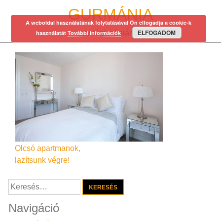
Skip
GURMÁNIA
to
A weboldal használatának folytatásával Ön elfogadja a cookie-k
content
ELFOGADOM
egy régi mániám…
használatát
További információk
Bejegyzés
Olcsó apartmanok,
lazítsunk végre!
navigáció
Keresés:
Navigáció