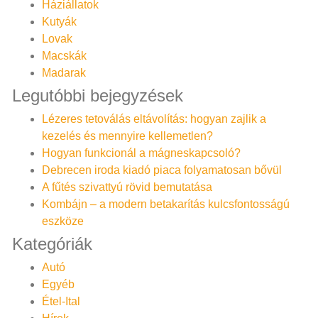
Háziállatok
Kutyák
Lovak
Macskák
Madarak
Legutóbbi bejegyzések
Lézeres tetoválás eltávolítás: hogyan zajlik a
kezelés és mennyire kellemetlen?
Hogyan funkcionál a mágneskapcsoló?
Debrecen iroda kiadó piaca folyamatosan bővül
A fűtés szivattyú rövid bemutatása
Kombájn – a modern betakarítás kulcsfontosságú
eszköze
Kategóriák
Autó
Egyéb
Étel-Ital