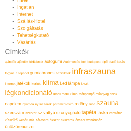
Hírek
Ingatlan
Internet
Szállás-Hotel
Szolgáltatás
Tehetségkutató
Vásárlás
Címkék
autógumi
ajándék
ajándék férfiaknak
Autómentés
bolt
budapest
cipő
eladó lakás
infraszauna
gumiabroncs
fogyás
fűtőpanel
háziállatok
klíma
játékok
Led lámpa
internet
kerítés
lovak
légkondicionáló
mobil
mobil klíma
Méhpempő
műanyag ablak
szauna
napelem
redőny
nyomda
nyílászárók
páramentesítő
ruha
tapéta
szerszám
szivattyú
szúnyogháló
táska
szerver
ventilátor
vízszűrő
webáruház
zárcsere
ékszer
ékszerek
ékszer webáruház
öntözőrendszer