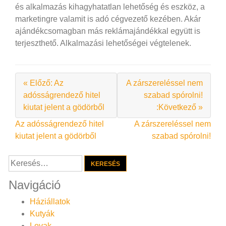
és alkalmazás kihagyhatatlan lehetőség és eszköz, a
marketingre valamit is adó cégvezető kezében. Akár
ajándékcsomagban más reklámajándékkal együtt is
terjeszthető. Alkalmazási lehetőségei végtelenek.
« Előző: Az
A zárszereléssel nem
adósságrendező hitel
szabad spórolni!
kiutat jelent a gödörből
:Következő »
Bejegyzés
Az adósságrendező hitel
A zárszereléssel nem
kiutat jelent a gödörből
szabad spórolni!
navigáció
Keresés:
Navigáció
Háziállatok
Kutyák
Lovak