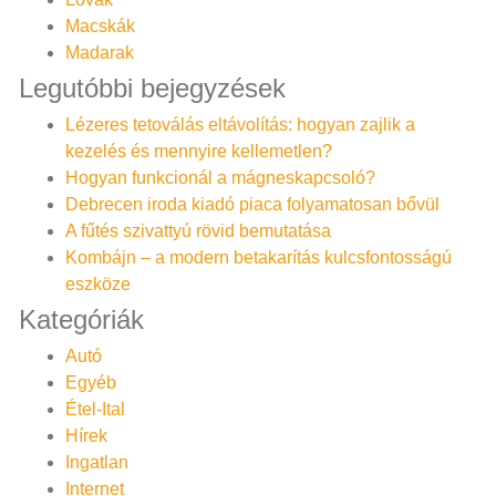
Macskák
Madarak
Legutóbbi bejegyzések
Lézeres tetoválás eltávolítás: hogyan zajlik a
kezelés és mennyire kellemetlen?
Hogyan funkcionál a mágneskapcsoló?
Debrecen iroda kiadó piaca folyamatosan bővül
A fűtés szivattyú rövid bemutatása
Kombájn – a modern betakarítás kulcsfontosságú
eszköze
Kategóriák
Autó
Egyéb
Étel-Ital
Hírek
Ingatlan
Internet