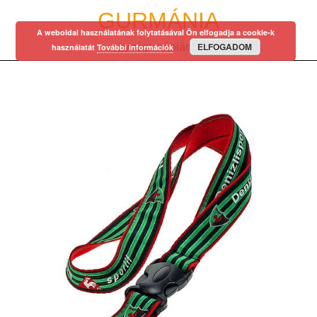
Skip
GURMÁNIA
to
A weboldal használatának folytatásával Ön elfogadja a cookie-k
content
ELFOGADOM
egy régi mániám…
használatát
További információk