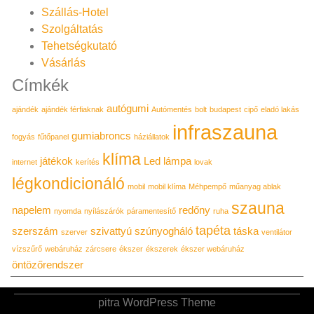
Szállás-Hotel
Szolgáltatás
Tehetségkutató
Vásárlás
Címkék
autógumi
ajándék
ajándék férfiaknak
Autómentés
bolt
budapest
cipő
eladó lakás
infraszauna
gumiabroncs
fogyás
fűtőpanel
háziállatok
klíma
játékok
Led lámpa
internet
kerítés
lovak
légkondicionáló
mobil
mobil klíma
Méhpempő
műanyag ablak
szauna
napelem
redőny
nyomda
nyílászárók
páramentesítő
ruha
tapéta
szerszám
szivattyú
szúnyogháló
táska
szerver
ventilátor
vízszűrő
webáruház
zárcsere
ékszer
ékszerek
ékszer webáruház
öntözőrendszer
pitra WordPress Theme