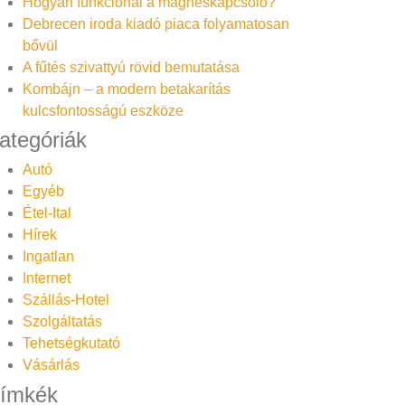
Hogyan funkcionál a mágneskapcsoló?
Debrecen iroda kiadó piaca folyamatosan
bővül
A fűtés szivattyú rövid bemutatása
Kombájn – a modern betakarítás
kulcsfontosságú eszköze
ategóriák
Autó
Egyéb
Étel-Ital
Hírek
Ingatlan
Internet
Szállás-Hotel
Szolgáltatás
Tehetségkutató
Vásárlás
ímkék