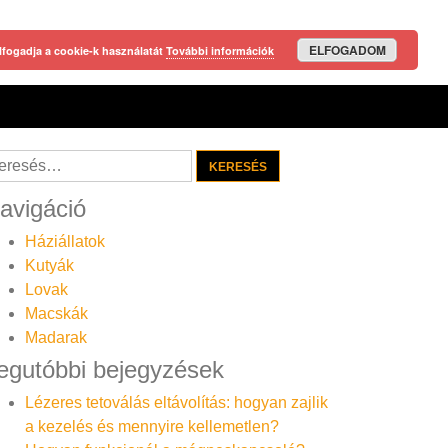
ELFOGADOM
lfogadja a cookie-k használatát
További információk
resés:
avigáció
Háziállatok
Kutyák
Lovak
Macskák
Madarak
egutóbbi bejegyzések
Lézeres tetoválás eltávolítás: hogyan zajlik
a kezelés és mennyire kellemetlen?