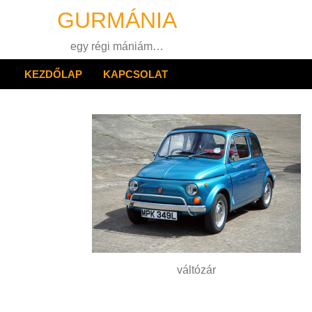
Skip
GURMÁNIA
to
content
egy régi mániám…
KEZDŐLAP
KAPCSOLAT
váltózár