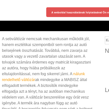
A weboldal használatának folytatásával Ön e
A sebváltózár nemcsak mechanikusan működik jól,
Ke
hanem esztétikai szempontból sem rontja az autó
N
belsejének összhatását. Továbbá, nem zavarja az
utasok vagy a vezető zavartalan utazását sem. A
tolvajok számára érdemes egy matricát kiragasztani
az autóra, hogy hiába próbálkozik az
eltulajdonítással, nem fog sikerrel járni. A
nálunk
rendelhető váltózár
ak mindegyike a MABISZ által
elfogadott termékek. A biztosítók mindegyike
L
elfogadja azt a tényt, ha az autóban mechanikus
védelem van. A váltózár beszerelése egy órát vesz
igénybe.
A termék ára nagyban függ az autó
típusától. A beszerelés folyamata nem sérti a belteret,