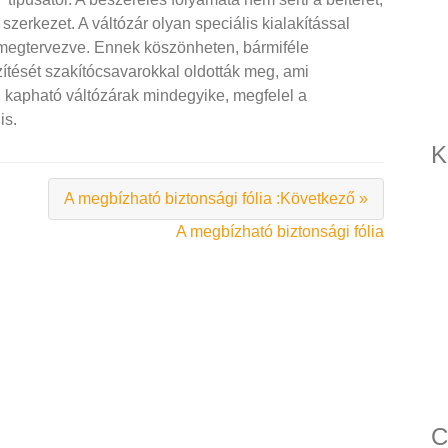
szerkezet. A váltózár olyan speciális kialakítással
n megtervezve. Ennek köszönheten, bármiféle
zítését szakítócsavarokkal oldották meg, ami
 kapható váltózárak mindegyike, megfelel a
is.
K
A megbízható biztonsági fólia :Következő »
A megbízható biztonsági fólia
C