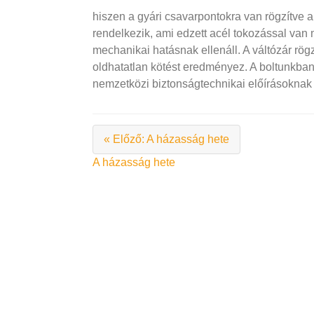
hiszen a gyári csavarpontokra van rögzítve a 
rendelkezik, ami edzett acél tokozással va
mechanikai hatásnak ellenáll. A váltózár rög
oldhatatlan kötést eredményez. A boltunkban
nemzetközi biztonságtechnikai előírásoknak 
« Előző: A házasság hete
Bejegyzés
A házasság hete
navigáció