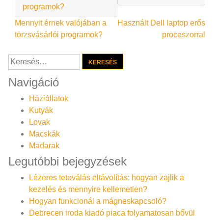
programok?
Bejegyzés
Mennyit érnek valójában a
Használt Dell laptop erős
törzsvásárlói programok?
proceszorral
navigáció
Keresés:
Navigáció
Háziállatok
Kutyák
Lovak
Macskák
Madarak
Legutóbbi bejegyzések
Lézeres tetoválás eltávolítás: hogyan zajlik a
kezelés és mennyire kellemetlen?
Hogyan funkcionál a mágneskapcsoló?
Debrecen iroda kiadó piaca folyamatosan bővül