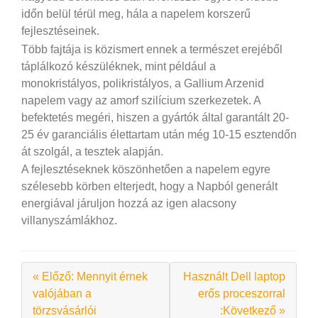
időn belül térül meg, hála a napelem korszerű
fejlesztéseinek.
Több fajtája is közismert ennek a természet erejéből
táplálkozó készüléknek, mint például a
monokristályos, polikristályos, a Gallium Arzenid
napelem vagy az amorf szilícium szerkezetek. A
befektetés megéri, hiszen a gyártók által garantált 20-
25 év garanciális élettartam után még 10-15 esztendőn
át szolgál, a tesztek alapján.
A fejlesztéseknek köszönhetően a napelem egyre
szélesebb körben elterjedt, hogy a Napból generált
energiával járuljon hozzá az igen alacsony
villanyszámlákhoz.
« Előző: Mennyit érnek
Használt Dell laptop
valójában a
erős proceszorral
törzsvásárlói
:Következő »