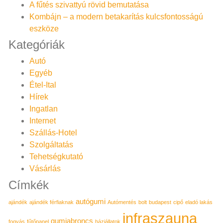
A fűtés szivattyú rövid bemutatása
Kombájn – a modern betakarítás kulcsfontosságú
eszköze
Kategóriák
Autó
Egyéb
Étel-Ital
Hírek
Ingatlan
Internet
Szállás-Hotel
Szolgáltatás
Tehetségkutató
Vásárlás
Címkék
autógumi
ajándék
ajándék férfiaknak
Autómentés
bolt
budapest
cipő
eladó lakás
infraszauna
gumiabroncs
fogyás
fűtőpanel
háziállatok