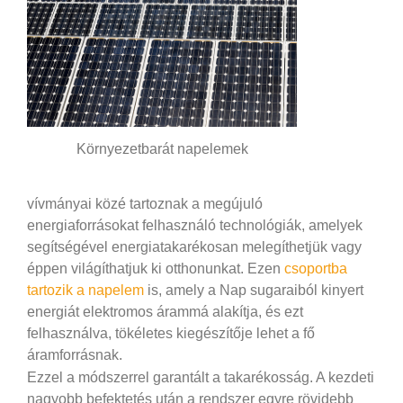
Környezetbarát napelemek
vívmányai közé tartoznak a megújuló
energiaforrásokat felhasználó technológiák, amelyek
segítségével energiatakarékosan melegíthetjük vagy
éppen világíthatjuk ki otthonunkat. Ezen
csoportba
tartozik a napelem
is, amely a Nap sugaraiból kinyert
energiát elektromos árammá alakítja, és ezt
felhasználva, tökéletes kiegészítője lehet a fő
áramforrásnak.
Ezzel a módszerrel garantált a takarékosság. A kezdeti
nagyobb befektetés után a rendszer egyre rövidebb