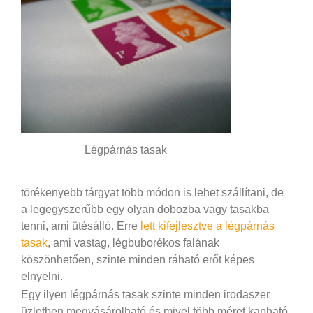
Légpárnás tasak
törékenyebb tárgyat több módon is lehet szállítani, de
a legegyszerűbb egy olyan dobozba vagy tasakba
tenni, ami ütésálló. Erre
lett kifejlesztve a légpárnás
tasak
, ami vastag, légbuborékos falának
köszönhetően, szinte minden ráható erőt képes
elnyelni.
Egy ilyen légpárnás tasak szinte minden irodaszer
üzletben megvásárolható és mivel több méret kapható,