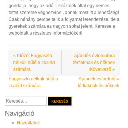
gondolja, hogy az adó 1 százalék által egy nemes
tettet szeretne véghezvinni, annak most itt a lehetőség!
Csak néhány percbe telik a folyamat lerendezése, de a
gyerekek számára ez nagyon sokat jelent. Keresse a
weboldalt a részletes információkért!
« Előző: Fagyasztó
Ajándék évfordulóra
nélküli hűtő a család
férfiaknak és nőknek
számára
:Következő »
Bejegyzés
Fagyasztó nélküli hűtő a
Ajándék évfordulóra
család számára
férfiaknak és nőknek
navigáció
Keresés:
Navigáció
Háziállatok