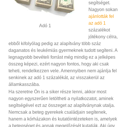
segítséget.
Nagyon sokan
ajánlották fel
az adó 1
Adó 1
százalékot
jótékony célra,
ebből kifolyólag pedig az alapítvány több száz
daganatos és leukémiás gyermeknek tudott segíteni. A
legnagyobb bevételi forrást még mindig ez a jelképes
összeg képezi, ezért nagyon fontos, hogy aki csak
teheti, rendelkezzen vele. Amennyiben nem ajánlja fel
senkinek az adó 1 százalékát, az visszakerül az
államkasszába.
Ha szeretne Ön is a siker része lenni, akkor most
nagyon egyszerűen letöltheti a nyilatkozatot, aminek
segítségével ezt az összeget az alapítványnak utalja.
Nemcsak a beteg gyerekek családjain segítenek,
hanem a kórházakon és kutatóintézeteken is, amelyek
a betegséget és annak megelőzését kutatják. Aki úgy