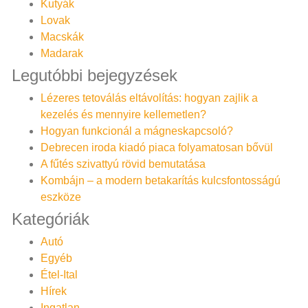
Kutyák
Lovak
Macskák
Madarak
Legutóbbi bejegyzések
Lézeres tetoválás eltávolítás: hogyan zajlik a
kezelés és mennyire kellemetlen?
Hogyan funkcionál a mágneskapcsoló?
Debrecen iroda kiadó piaca folyamatosan bővül
A fűtés szivattyú rövid bemutatása
Kombájn – a modern betakarítás kulcsfontosságú
eszköze
Kategóriák
Autó
Egyéb
Étel-Ital
Hírek
Ingatlan