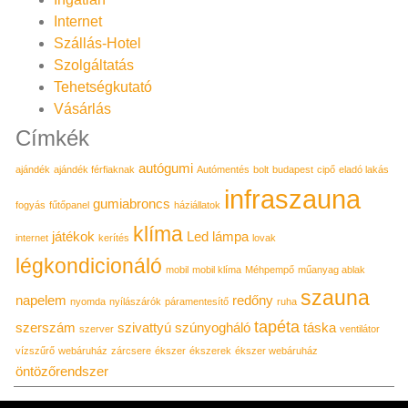
Internet
Szállás-Hotel
Szolgáltatás
Tehetségkutató
Vásárlás
Címkék
autógumi
ajándék
ajándék férfiaknak
Autómentés
bolt
budapest
cipő
eladó lakás
infraszauna
gumiabroncs
fogyás
fűtőpanel
háziállatok
klíma
játékok
Led lámpa
internet
kerítés
lovak
légkondicionáló
mobil
mobil klíma
Méhpempő
műanyag ablak
szauna
napelem
redőny
nyomda
nyílászárók
páramentesítő
ruha
tapéta
szerszám
szivattyú
szúnyogháló
táska
szerver
ventilátor
vízszűrő
webáruház
zárcsere
ékszer
ékszerek
ékszer webáruház
öntözőrendszer