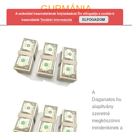
Skip
GURMÁNIA
to
A weboldal használatának folytatásával Ön elfogadja a cookie-k
content
ELFOGADOM
egy régi mániám…
használatát
További információk
A
Daganatos.hu
alapítvány
szeretné
megköszönni
mindenkinek a