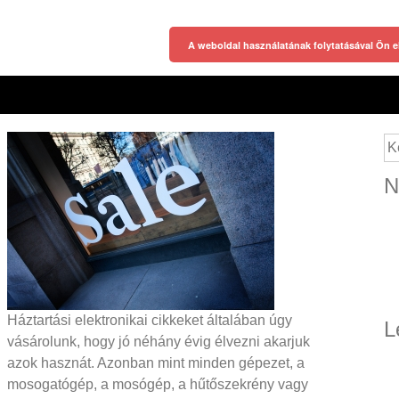
A weboldal használatának folytatásával Ön e
Ke
N
Háztartási elektronikai cikkeket általában úgy
L
vásárolunk, hogy jó néhány évig élvezni akarjuk
azok hasznát. Azonban mint minden gépezet, a
mosogatógép, a mosógép, a hűtőszekrény vagy