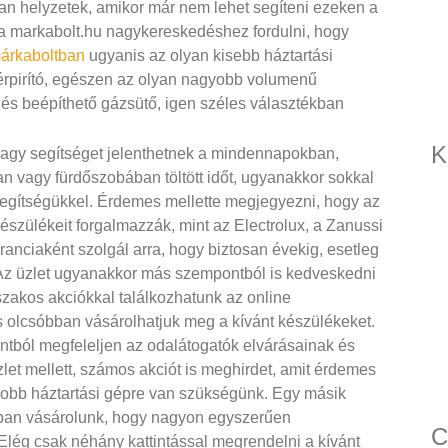
yan helyzetek, amikor már nem lehet segíteni ezeken a
 markabolt.hu nagykereskedéshez fordulni, hogy
márkaboltban
ugyanis az olyan kisebb háztartási
érpirító, egészen az olyan nagyobb volumenű
 és beépíthető gázsütő, igen széles választékban
K
agy segítséget jelenthetnek a mindennapokban,
n vagy fürdőszobában töltött időt, ugyanakkor sokkal
egítségükkel. Érdemes mellette megjegyezni, hogy az
észülékeit forgalmazzák, mint az Electrolux, a Zanussi
anciaként szolgál arra, hogy biztosan évekig, esetleg
. Az üzlet ugyanakkor más szempontból is kedveskedni
szakos akciókkal találkozhatunk az online
 is olcsóbban vásárolhatjuk meg a kívánt készülékeket.
ntból megfeleljen az odalátogatók elvárásainak és
let mellett, számos akciót is meghirdet, amit érdemes
yobb háztartási gépre van szükségünk. Egy másik
tban vásárolunk, hogy nagyon egyszerűen
C
 Elég csak néhány kattintással megrendelni a kívánt