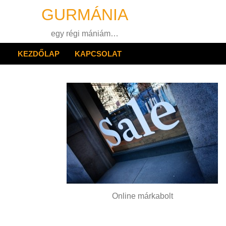
Skip
GURMÁNIA
to
content
egy régi mániám…
KEZDŐLAP
KAPCSOLAT
Online márkabolt