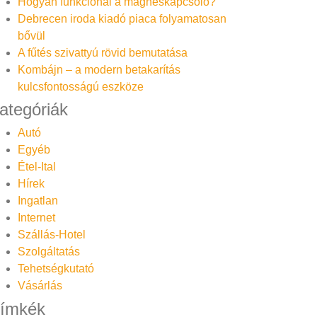
Hogyan funkcionál a mágneskapcsoló?
Debrecen iroda kiadó piaca folyamatosan
bővül
A fűtés szivattyú rövid bemutatása
Kombájn – a modern betakarítás
kulcsfontosságú eszköze
ategóriák
Autó
Egyéb
Étel-Ital
Hírek
Ingatlan
Internet
Szállás-Hotel
Szolgáltatás
Tehetségkutató
Vásárlás
ímkék