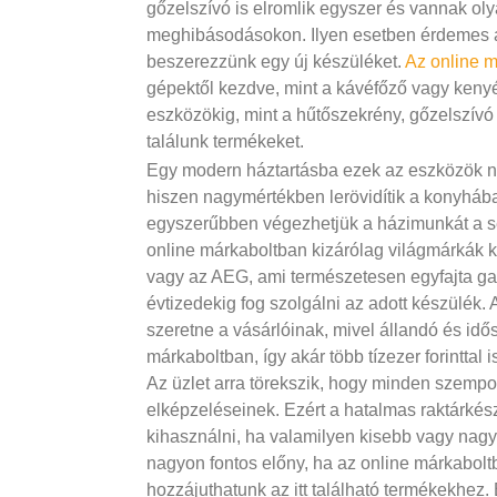
gőzelszívó is elromlik egyszer és vannak ol
meghibásodásokon. Ilyen esetben érdemes a
beszerezzünk egy új készüléket.
Az online 
gépektől kezdve, mint a kávéfőző vagy keny
eszközökig, mint a hűtőszekrény, gőzelszívó
találunk termékeket.
Egy modern háztartásba ezek az eszközök n
hiszen nagymértékben lerövidítik a konyhába
egyszerűbben végezhetjük a házimunkát a s
online márkaboltban kizárólag világmárkák k
vagy az AEG, ami természetesen egyfajta gar
évtizedekig fog szolgálni az adott készülék
szeretne a vásárlóinak, mivel állandó és idő
márkaboltban, így akár több tízezer forinttal
Az üzlet arra törekszik, hogy minden szempo
elképzeléseinek. Ezért a hatalmas raktárkész
kihasználni, ha valamilyen kisebb vagy nag
nagyon fontos előny, ha az online márkabol
hozzájuthatunk az itt található termékekhez.