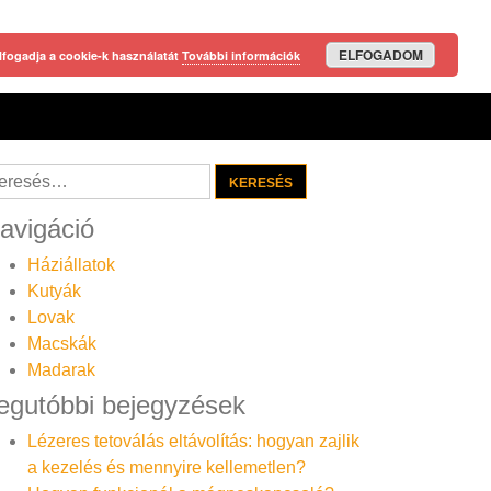
ELFOGADOM
lfogadja a cookie-k használatát
További információk
resés:
avigáció
Háziállatok
Kutyák
Lovak
Macskák
Madarak
egutóbbi bejegyzések
Lézeres tetoválás eltávolítás: hogyan zajlik
a kezelés és mennyire kellemetlen?