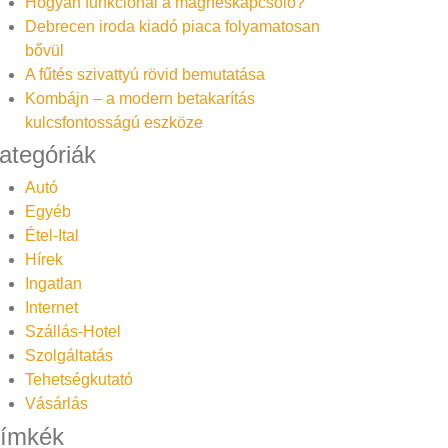
Hogyan funkcionál a mágneskapcsoló?
Debrecen iroda kiadó piaca folyamatosan
bővül
A fűtés szivattyú rövid bemutatása
Kombájn – a modern betakarítás
kulcsfontosságú eszköze
ategóriák
Autó
Egyéb
Étel-Ital
Hírek
Ingatlan
Internet
Szállás-Hotel
Szolgáltatás
Tehetségkutató
Vásárlás
ímkék