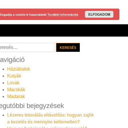
ELFOGADOM
lfogadja a cookie-k használatát
További információk
resés:
avigáció
Háziállatok
Kutyák
Lovak
Macskák
Madarak
egutóbbi bejegyzések
Lézeres tetoválás eltávolítás: hogyan zajlik
a kezelés és mennyire kellemetlen?