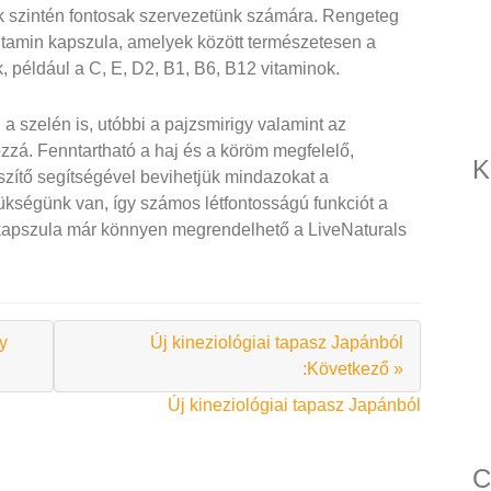
k szintén fontosak szervezetünk számára. Rengeteg
itamin kapszula, amelyek között természetesen a
, például a C, E, D2, B1, B6, B12 vitaminok.
a szelén is, utóbbi a pajzsmirigy valamint az
zá. Fenntartható a haj és a köröm megfelelő,
K
szítő segítségével bevihetjük mindazokat a
ükségünk van, így számos létfontosságú funkciót a
n kapszula már könnyen megrendelhető a LiveNaturals
y
Új kineziológiai tapasz Japánból
:Következő »
Új kineziológiai tapasz Japánból
C