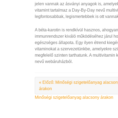
jelen vannak az ásványi anyagok is, amelye
vitamint tartalmaz a Day-By-Day nevű multiv
legfontosabbak, legismertebbek is ott vannak
A béta-karotin is rendkívül hasznos, ahogyan 
immunrendszer kiváló működéséhez járul hoz
egészséges állapota. Egy ilyen étrend kiegé
vitaminokat a szervezetünkbe, amelyekre sz
megfelelő szinten tarthatunk. A multivitami
nevű webáruházból.
« Előző: Minőségi szigetelőanyag alacson
árakon
Bejegyzés
Minőségi szigetelőanyag alacsony árakon
navigáció