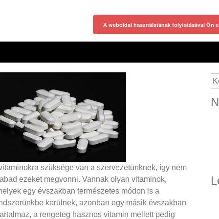
A weboldal használatának folytatásával Ön e
Ke
N
vitaminokra szüksége van a szervezetünknek, így nem
L
abad ezeket megvonni. Vannak olyan vitaminok,
elyek egy évszakban természetes módon is a
ndszerünkbe kerülnek, azonban egy másik évszakban
tartalmaz, a rengeteg hasznos vitamin mellett pedig