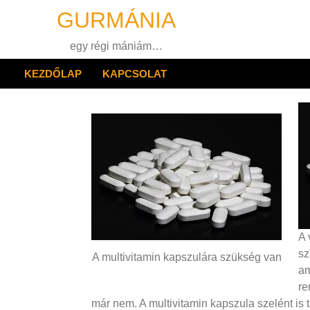
Skip
GURMÁNIA
to
content
egy régi mániám…
KEZDŐLAP
KAPCSOLAT
A 
sz
A multivitamin kapszulára szükség van
am
re
már nem. A multivitamin kapszula szelént is 