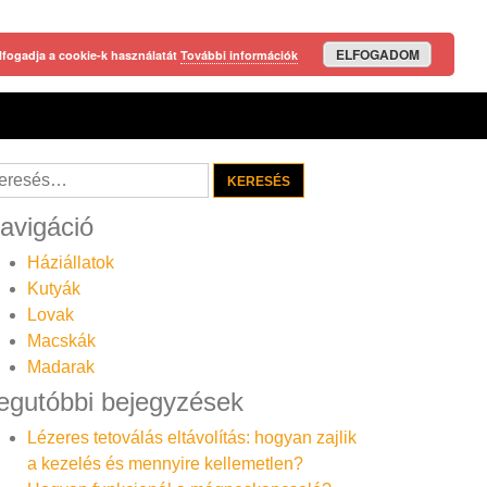
ELFOGADOM
lfogadja a cookie-k használatát
További információk
resés:
avigáció
Háziállatok
Kutyák
Lovak
Macskák
Madarak
egutóbbi bejegyzések
Lézeres tetoválás eltávolítás: hogyan zajlik
a kezelés és mennyire kellemetlen?