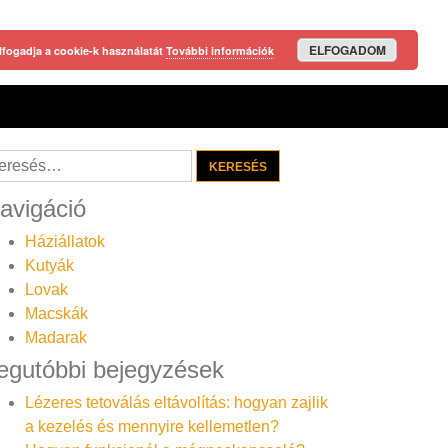
ELFOGADOM
lfogadja a cookie-k használatát
További információk
resés:
avigáció
Háziállatok
Kutyák
Lovak
Macskák
Madarak
egutóbbi bejegyzések
Lézeres tetoválás eltávolítás: hogyan zajlik
a kezelés és mennyire kellemetlen?