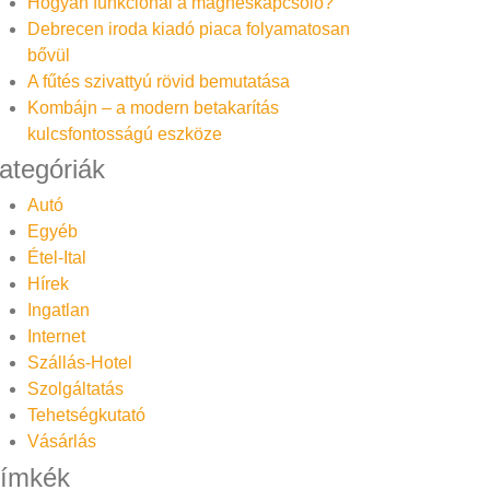
Hogyan funkcionál a mágneskapcsoló?
Debrecen iroda kiadó piaca folyamatosan
bővül
A fűtés szivattyú rövid bemutatása
Kombájn – a modern betakarítás
kulcsfontosságú eszköze
ategóriák
Autó
Egyéb
Étel-Ital
Hírek
Ingatlan
Internet
Szállás-Hotel
Szolgáltatás
Tehetségkutató
Vásárlás
ímkék