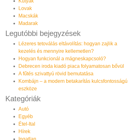
Kutyák
Lovak
Macskák
Madarak
Legutóbbi bejegyzések
Lézeres tetoválás eltávolítás: hogyan zajlik a
kezelés és mennyire kellemetlen?
Hogyan funkcionál a mágneskapcsoló?
Debrecen iroda kiadó piaca folyamatosan bővül
A fűtés szivattyú rövid bemutatása
Kombájn – a modern betakarítás kulcsfontosságú
eszköze
Kategóriák
Autó
Egyéb
Étel-Ital
Hírek
Ingatlan