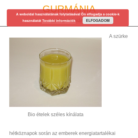
Skip
GURMÁNIA
to
A weboldal használatának folytatásával Ön elfogadja a cookie-k
content
ELFOGADOM
egy régi mániám…
használatát
További információk
A szürke
Bio ételek széles kínálata
hétköznapok során az emberek energiatartalékai