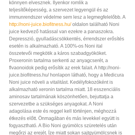
könnyen elvesznek. Ilyenkor romlik a
teljesítőképesség, a szervezet legyengül és az
immunrendszer védelme sem lesz a legmegfelelőbb. A
http://noni-juice.biofitness.hu/
oldalon található Noni
juice kedvező hatással van ezekre a panaszokra.
Depresszió, gyulladáscsökkentés, érrendszer erősítés
esetén is alkalmazható. A 100%-os Noni ital
összetevői megkötik a káros szabadgyököket.
Proxeronin tartalma serkenti az anyagcserét, a
flvaonoidok pedig erősítik az erek falait. A http://noni-
juice.biofitness.hu/ honlapon látható, hogy a Medicura
Noni juice növeli a vitalitást.
Kedélyfokozóként is
alkalmazható xeronin tartalma miatt. 18 esszenciális
aminosav tartalmának köszönhetően, bejuttatja a
szervezetbe a szükséges anyagokat. A Noni
adagolása este és reggel kell történjen, méghozzá
étkezés előtt. Önmagában és más levekkel együtt is
fogyasztható. A Bio Noni gyümölcs szüretelés után
megőrzi az erejét. Íze miatt sokan sajtgyümölcsnek is