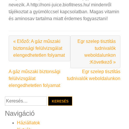
nevezik. A http://noni-juice.biofitness.hu/ mindenről
tájékoztat a gyümölccsel kapcsolatban. Magas vitamin
és aminosav tartalma miatt érdemes fogyasztani!
« Előző: A gáz műszaki
Egr szelep tisztítás
biztonsági felülvizsgálat
tudnivalók
elengedhetetlen folyamat
weboldalunkon
:Következő »
Bejegyzés
A gáz műszaki biztonsági
Egr szelep tisztítás
felülvizsgálat
tudnivalók weboldalunkon
navigáció
elengedhetetlen folyamat
Keresés:
Navigáció
Háziállatok