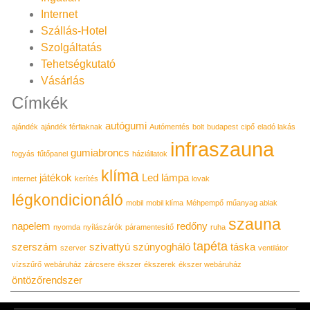
Internet
Szállás-Hotel
Szolgáltatás
Tehetségkutató
Vásárlás
Címkék
autógumi
ajándék
ajándék férfiaknak
Autómentés
bolt
budapest
cipő
eladó lakás
infraszauna
gumiabroncs
fogyás
fűtőpanel
háziállatok
klíma
játékok
Led lámpa
internet
kerítés
lovak
légkondicionáló
mobil
mobil klíma
Méhpempő
műanyag ablak
szauna
napelem
redőny
nyomda
nyílászárók
páramentesítő
ruha
tapéta
szerszám
szivattyú
szúnyogháló
táska
szerver
ventilátor
vízszűrő
webáruház
zárcsere
ékszer
ékszerek
ékszer webáruház
öntözőrendszer