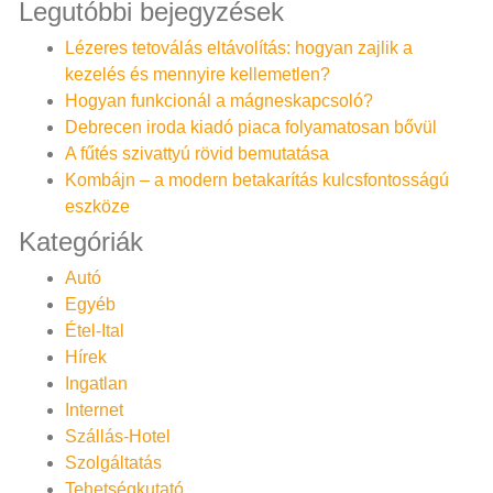
Legutóbbi bejegyzések
Lézeres tetoválás eltávolítás: hogyan zajlik a
kezelés és mennyire kellemetlen?
Hogyan funkcionál a mágneskapcsoló?
Debrecen iroda kiadó piaca folyamatosan bővül
A fűtés szivattyú rövid bemutatása
Kombájn – a modern betakarítás kulcsfontosságú
eszköze
Kategóriák
Autó
Egyéb
Étel-Ital
Hírek
Ingatlan
Internet
Szállás-Hotel
Szolgáltatás
Tehetségkutató