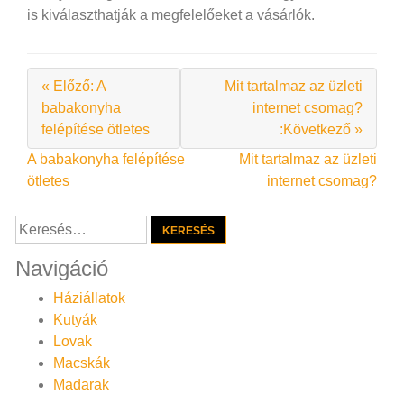
is kiválaszthatják a megfelelőeket a vásárlók.
« Előző: A
Mit tartalmaz az üzleti
babakonyha
internet csomag?
felépítése ötletes
:Következő »
Bejegyzés
A babakonyha felépítése
Mit tartalmaz az üzleti
ötletes
internet csomag?
navigáció
Keresés:
Navigáció
Háziállatok
Kutyák
Lovak
Macskák
Madarak