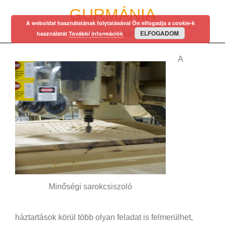
Skip
GURMÁNIA
to
A weboldal használatának folytatásával Ön elfogadja a cookie-k
content
ELFOGADOM
egy régi mániám…
használatát
További információk
A
Minőségi sarokcsiszoló
háztartások körül több olyan feladat is felmerülhet,