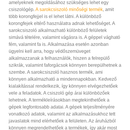
amelyeknek megoldásához szükséges lehet egy
csiszológép.
A sarokcsiszoló minőségi termék
, amit
több korongfejjel is el lehet látni. A különböző
korongfejek eltérő használatra adnak lehetőséget. A
sarokcsiszoló alkalmazható különböző felületek
simává tételére, valamint vágásra is. A géppel vágható
fém, valamint fa is. Alkalmazása esetén azonban
ügyelni kell arra, hogy védőszemüveget
alkalmazzanak a felhasználók, hiszen a felrepülő
szikrák, valamint faforgácsok könnyen berepülhetnek a
szembe.
A sarokcsiszoló hasznos termék, ami
könnyen alkalmazható a mindennapokban. Kedvező
kialakítással rendelkezik, így könnyen elvégezhetőek
vele a feladatok. A csiszoló gép árai különbözőek
lehetnek. A termékleírásokban megtekinthetőek a
gépek legfontosabb adatai. A gépek teljesítményére
vonatkozó adatok, valamint az alkalmazásukhoz tett
javaslatok mind elérhetőek a felületen. Az áruházból
könnyen megrendelhetőek a termékek, így akár most