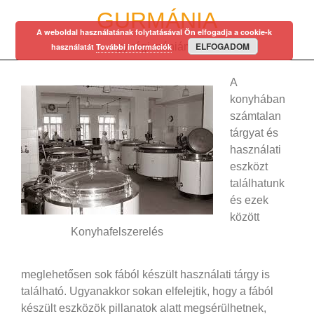
Skip
GURMÁNIA
to
A weboldal használatának folytatásával Ön elfogadja a cookie-k
content
ELFOGADOM
egy régi mániám…
használatát
További információk
A
konyhában
számtalan
tárgyat és
használati
eszközt
találhatunk
és ezek
között
Konyhafelszerelés
meglehetősen sok fából készült használati tárgy is
található. Ugyanakkor sokan elfelejtik, hogy a fából
készült eszközök pillanatok alatt megsérülhetnek,