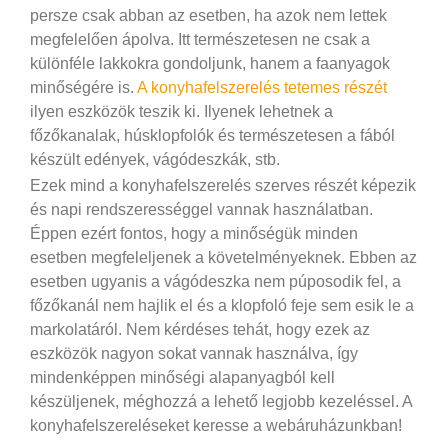
persze csak abban az esetben, ha azok nem lettek
megfelelően ápolva. Itt természetesen ne csak a
különféle lakkokra gondoljunk, hanem a faanyagok
minőségére is.
A konyhafelszerelés tetemes részét
ilyen eszközök teszik ki. Ilyenek lehetnek a
főzőkanalak, húsklopfolók és természetesen a fából
készült edények, vágódeszkák, stb.
Ezek mind a konyhafelszerelés szerves részét képezik
és napi rendszerességgel vannak használatban.
Éppen ezért fontos, hogy a minőségük minden
esetben megfeleljenek a követelményeknek. Ebben az
esetben ugyanis a vágódeszka nem púposodik fel, a
főzőkanál nem hajlik el és a klopfoló feje sem esik le a
markolatáról. Nem kérdéses tehát, hogy ezek az
eszközök nagyon sokat vannak használva, így
mindenképpen minőségi alapanyagból kell
készüljenek, méghozzá a lehető legjobb kezeléssel. A
konyhafelszereléseket keresse a webáruházunkban!