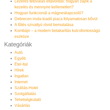
Lézeres tetoválás eltávolítás: hogyan zajlik a
kezelés és mennyire kellemetlen?
Hogyan funkcionál a mágneskapcsoló?
Debrecen iroda kiadó piaca folyamatosan bővül
A fűtés szivattyú rövid bemutatása
Kombájn – a modern betakarítás kulcsfontosságú
eszköze
Kategóriák
Autó
Egyéb
Étel-Ital
Hírek
Ingatlan
Internet
Szállás-Hotel
Szolgáltatás
Tehetségkutató
Vásárlás