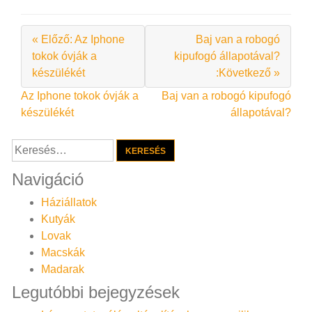
« Előző: Az Iphone
Baj van a robogó
tokok óvják a
kipufogó állapotával?
készülékét
:Következő »
Bejegyzés
Az Iphone tokok óvják a
Baj van a robogó kipufogó
készülékét
állapotával?
navigáció
Keresés:
Navigáció
Háziállatok
Kutyák
Lovak
Macskák
Madarak
Legutóbbi bejegyzések