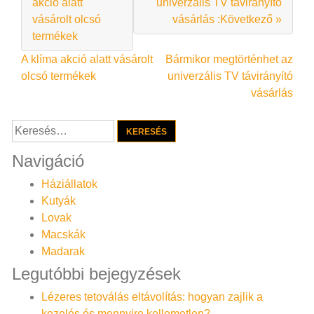
akció alatt
univerzális TV távirányító
vásárolt olcsó
vásárlás :Következő »
termékek
Bejegyzés
A klíma akció alatt vásárolt
Bármikor megtörténhet az
olcsó termékek
univerzális TV távirányító
navigáció
vásárlás
Keresés:
Navigáció
Háziállatok
Kutyák
Lovak
Macskák
Madarak
Legutóbbi bejegyzések
Lézeres tetoválás eltávolítás: hogyan zajlik a
kezelés és mennyire kellemetlen?