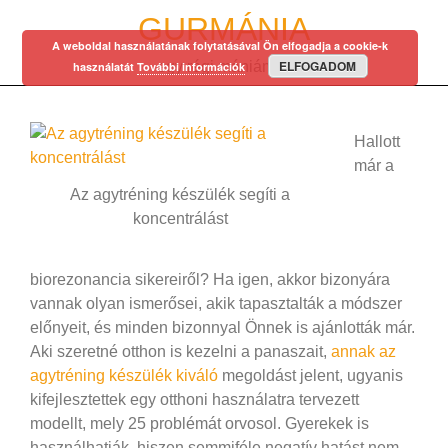
Skip
GURMÁNIA
to
A weboldal használatának folytatásával Ön elfogadja a cookie-k
content
ELFOGADOM
egy régi mániám…
használatát
További információk
Hallott
már a
Az agytréning készülék segíti a
koncentrálást
biorezonancia sikereiről? Ha igen, akkor bizonyára
vannak olyan ismerősei, akik tapasztalták a módszer
előnyeit, és minden bizonnyal Önnek is ajánlották már.
Aki szeretné otthon is kezelni a panaszait,
annak az
agytréning készülék kiváló
megoldást jelent, ugyanis
kifejlesztettek egy otthoni használatra tervezett
modellt, mely 25 problémát orvosol. Gyerekek is
használhatják, hiszen semmiféle negatív hatást nem