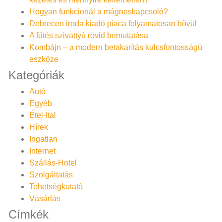
Hogyan funkcionál a mágneskapcsoló?
Debrecen iroda kiadó piaca folyamatosan bővül
A fűtés szivattyú rövid bemutatása
Kombájn – a modern betakarítás kulcsfontosságú
eszköze
Kategóriák
Autó
Egyéb
Étel-Ital
Hírek
Ingatlan
Internet
Szállás-Hotel
Szolgáltatás
Tehetségkutató
Vásárlás
Címkék