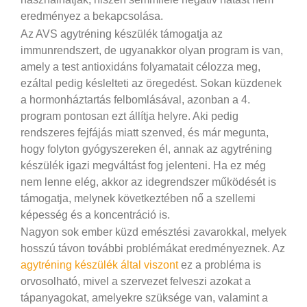
eredményez a bekapcsolása.
Az AVS agytréning készülék támogatja az
immunrendszert, de ugyanakkor olyan program is van,
amely a test antioxidáns folyamatait célozza meg,
ezáltal pedig késlelteti az öregedést. Sokan küzdenek
a hormonháztartás felbomlásával, azonban a 4.
program pontosan ezt állítja helyre. Aki pedig
rendszeres fejfájás miatt szenved, és már megunta,
hogy folyton gyógyszereken él, annak az agytréning
készülék igazi megváltást fog jelenteni. Ha ez még
nem lenne elég, akkor az idegrendszer működését is
támogatja, melynek következtében nő a szellemi
képesség és a koncentráció is.
Nagyon sok ember küzd emésztési zavarokkal, melyek
hosszú távon további problémákat eredményeznek. Az
agytréning készülék által viszont
ez a probléma is
orvosolható, mivel a szervezet felveszi azokat a
tápanyagokat, amelyekre szüksége van, valamint a