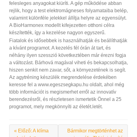
felesleges anyagokat kiüríti. A gép működése abban
rejlik, hogy a test elektromágneses folyamataiba belép,
valamint különféle jelekkel állítja helyre az egyensúlyt.
A BioHarmonex modellt kifejezetten otthoni célra
készítették, így a kezelése nagyon egyszerű.
Fiatalok és idősebbek is használhatják és beállíthatják
a kívánt programot. A kezelés fél órán át tart, és
néhány ilyen szesszió következtében már érezni fogja
a változást. Bárhová magával viheti és bekapcsolhatja,
hiszen senkit nem zavar, sőt, a környezetének is segít.
Az agytréning készülék megrendelése érdekében
keresse fel a www.egeszsegkapu.hu oldalt, ahol még
több információt is megismerhet erről az innovatív
berendezésről, és részletesen ismertetik Önnel a 25
programot, mely megkönnyíti az életét.
letét.
« Előző: A klíma
Bármikor megtörténhet az