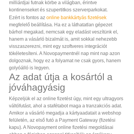
milliárdjai futnak körbe a világban, érintve
kontinenseket és szupertitkos szerverparkokat.
Ezért is fontos az
online bankkártyás fizetések
megfelelő beállítása. Ha ez a láthatatlan gépezet
bárhol megakad, nemcsak egy eladást veszítünk el,
hanem a vásárló bizalmát is, amit sokkal nehezebb
visszaszerezni, mint egy szoftveres integrációt
tökéletesíteni. A Novopaymentnél nap mint nap azon
dolgoznak, hogy ez a folyamat ne csak gyors, hanem
golyóálló is legyen.
Az adat útja a kosártól a
jóváhagyásig
Képzeljük el az online fizetést úgy, mint egy ultragyors
váltófutást, ahol a stafétabot maga a tranzakciós adat.
Amikor a vásárló megadja a kártyaadatait a webshop
felületén, az első futó a Payment Gateway (fizetési
kapu). A Novopayment online fizetési megoldásai