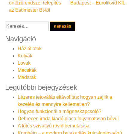
öntözőrendszer telepítés
Budapest – Eurolikvid Kft.
navigáció
az Esőmester Bt-től
Keresés:
Navigáció
Háziállatok
Kutyák
Lovak
Macskák
Madarak
Legutóbbi bejegyzések
Lézeres tetoválás eltávolítás: hogyan zajlik a
kezelés és mennyire kellemetlen?
Hogyan funkcionál a mágneskapcsoló?
Debrecen iroda kiadó piaca folyamatosan bővül
A fűtés szivattyú rövid bemutatása
Kombájn – a modern betakarítás kulcsfontosságú