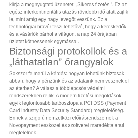
kiírja a megnyugtató üzenetet: „Sikeres fizetés!”. Ez az
egész interkontinentális utazás rövidebb idő alatt zajlik
le, mint amíg egy nagy levegőt veszünk. Ez a
technológiai bravúr teszi lehetővé, hogy a kereskedők
és a vásárlók bárhol a világon, a nap 24 órájában
üzletet köthessenek egymással.
Biztonsági protokollok és a
„láthatatlan” őrangyalok
Sokszor felmerül a kérdés: hogyan lehetünk biztosak
abban, hogy a pénzünk és az adataink nem vesznek el
az éterben? A válasz a többlépcsős védelmi
rendszerekben rejlik. A modern fizetési megoldások
egyik legfontosabb tartóoszlopa a PCI DSS (Payment
Card Industry Data Security Standard) megfelelőség.
Ennek a szigorú nemzetközi előírásrendszernek a
Novopayment eszközei és szoftverei maradéktalanul
megfelelnek.