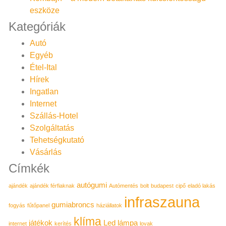
eszköze
Kategóriák
Autó
Egyéb
Étel-Ital
Hírek
Ingatlan
Internet
Szállás-Hotel
Szolgáltatás
Tehetségkutató
Vásárlás
Címkék
autógumi
ajándék
ajándék férfiaknak
Autómentés
bolt
budapest
cipő
eladó lakás
infraszauna
gumiabroncs
fogyás
fűtőpanel
háziállatok
klíma
játékok
Led lámpa
internet
kerítés
lovak