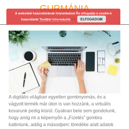
Skip
GURMÁNIA
to
A weboldal használatának folytatásával Ön elfogadja a cookie-k
content
ELFOGADOM
egy régi mániám…
használatát
További információk
A digitális világban egyetlen gombnyomás, és a
vágyott termék már úton is van hozzánk, a virtuális
kosarunk pedig kiürül. Gyakran bele sem gondolunk,
hogy amíg mi a képernyőn a „Fizetés” gombra
kattintunk, addig a másodperc töredéke alatt adatok