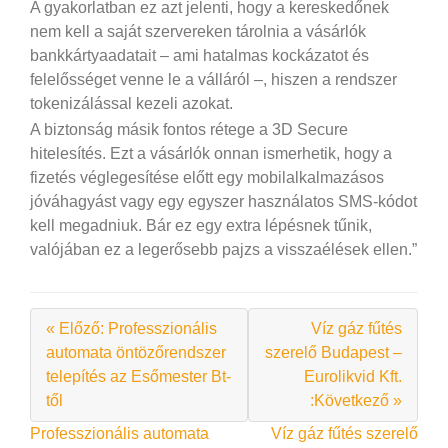
A gyakorlatban ez azt jelenti, hogy a kereskedőnek
nem kell a saját szervereken tárolnia a vásárlók
bankkártyaadatait – ami hatalmas kockázatot és
felelősséget venne le a válláról –, hiszen a rendszer
tokenizálással kezeli azokat.
A biztonság másik fontos rétege a 3D Secure
hitelesítés. Ezt a vásárlók onnan ismerhetik, hogy a
fizetés véglegesítése előtt egy mobilalkalmazásos
jóváhagyást vagy egy egyszer használatos SMS-kódot
kell megadniuk. Bár ez egy extra lépésnek tűnik,
valójában ez a legerősebb pajzs a visszaélések ellen.”
« Előző: Professzionális
Víz gáz fűtés
automata öntözőrendszer
szerelő Budapest –
telepítés az Esőmester Bt-
Eurolikvid Kft.
től
:Következő »
Bejegyzés
Professzionális automata
Víz gáz fűtés szerelő