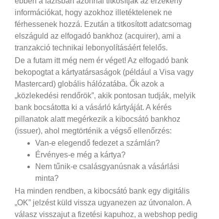
ebben a fázisban azonnal titkosítják az érzékeny
információkat, hogy azokhoz illetéktelenek ne
férhessenek hozzá. Ezután a titkosított adatcsomag
elszáguld az elfogadó bankhoz (acquirer), ami a
tranzakció technikai lebonyolításáért felelős.
De a futam itt még nem ér véget! Az elfogadó bank
bekopogtat a kártyatársaságok (például a Visa vagy
Mastercard) globális hálózatába. Ők azok a
„közlekedési rendőrök”, akik pontosan tudják, melyik
bank bocsátotta ki a vásárló kártyáját. A kérés
pillanatok alatt megérkezik a kibocsátó bankhoz
(issuer), ahol megtörténik a végső ellenőrzés:
Van-e elegendő fedezet a számlán?
Érvényes-e még a kártya?
Nem tűnik-e csalásgyanúsnak a vásárlási
minta?
Ha minden rendben, a kibocsátó bank egy digitális
„OK” jelzést küld vissza ugyanezen az útvonalon. A
válasz visszajut a fizetési kapuhoz, a webshop pedig