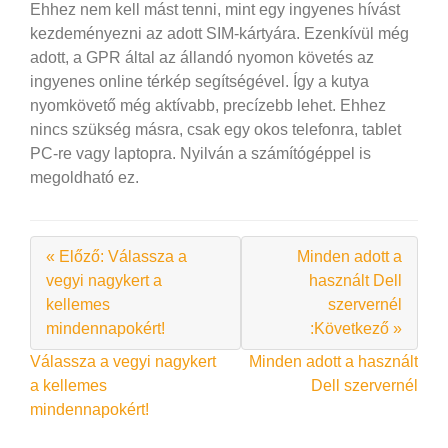
Ehhez nem kell mást tenni, mint egy ingyenes hívást
kezdeményezni az adott SIM-kártyára. Ezenkívül még
adott, a GPR által az állandó nyomon követés az
ingyenes online térkép segítségével. Így a kutya
nyomkövető még aktívabb, precízebb lehet. Ehhez
nincs szükség másra, csak egy okos telefonra, tablet
PC-re vagy laptopra. Nyilván a számítógéppel is
megoldható ez.
« Előző: Válassza a
Minden adott a
vegyi nagykert a
használt Dell
kellemes
szervernél
mindennapokért!
:Következő »
Bejegyzés
Válassza a vegyi nagykert
Minden adott a használt
a kellemes
Dell szervernél
navigáció
mindennapokért!