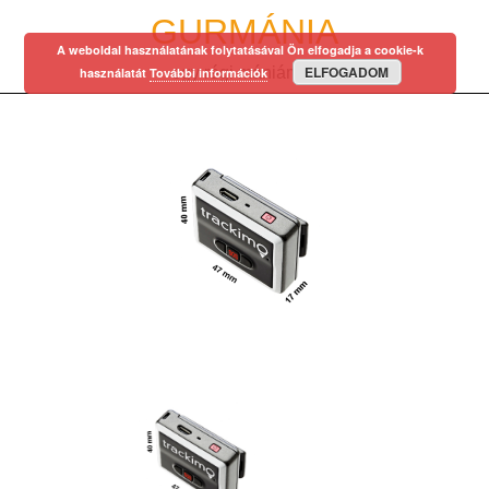
Skip
GURMÁNIA
to
A weboldal használatának folytatásával Ön elfogadja a cookie-k
content
ELFOGADOM
egy régi mániám…
használatát
További információk