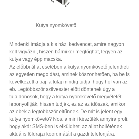
Kutya nyomkövető
Mindenki imádja a kis házi kedvencet, amire nagyon
kell vigyázni, hiszen bármikor meglóghat, legyen az
kutya vagy épp macska.
Az előbbi állat esetében a kutya nyomkövető jelentheti
az egyetlen megoldást, aminek köszönhetően, ha be is
következett a baj, a tulaj mindig tudja, hogy hol van az
eb. Legtöbbször szilveszter előtt döntenek úgy a
tulajdonosok, hogy a kutya nyomkövető megvételét
lebonyolítják, hiszen tudják, ez az az időszak, amikor
az ebek a legtöbbször eltűnnek. De mit is jelent egy
kutya nyomkövető?
Nos, a mini készülék annyira profi,
hogy akár SMS-ben is elküldheti az állat hollétének
aktuális földrajzi koordinátáit a gazdi telefonjára.