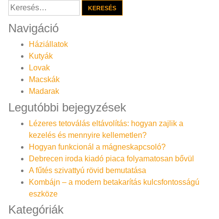
Keresés:
Navigáció
Háziállatok
Kutyák
Lovak
Macskák
Madarak
Legutóbbi bejegyzések
Lézeres tetoválás eltávolítás: hogyan zajlik a
kezelés és mennyire kellemetlen?
Hogyan funkcionál a mágneskapcsoló?
Debrecen iroda kiadó piaca folyamatosan bővül
A fűtés szivattyú rövid bemutatása
Kombájn – a modern betakarítás kulcsfontosságú
eszköze
Kategóriák