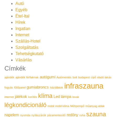
Autó
Egyéb
Étel-Ital
Hírek
Ingatlan
Internet
Szállás-Hotel
Szolgáltatás
Tehetségkutató
Vásárlás
Címkék
autógumi
ajándék
ajándék férfiaknak
Autómentés
bolt
budapest
cipő
eladó lakás
infraszauna
gumiabroncs
fogyás
fűtőpanel
háziállatok
klíma
játékok
Led lámpa
internet
kerítés
lovak
légkondicionáló
mobil
mobil klíma
Méhpempő
műanyag ablak
szauna
napelem
redőny
nyomda
nyílászárók
páramentesítő
ruha