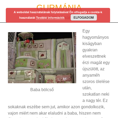
Skip
GURMÁNIA
to
A weboldal használatának folytatásával Ön elfogadja a cookie-k
content
ELFOGADOM
egy régi mániám…
használatát
További információk
Egy
hagyományos
kiságyban
gyakran
elveszettnek
érzi magát egy
újszülött, az
anyaméh
szoros ölelése
után,
Baba bölcső
szokatlan neki
a nagy tér. Ez
sokaknak eszébe sem jut, amikor azon gondolkozik,
vajon miért nem akar elaludni a baba, hiszen nem