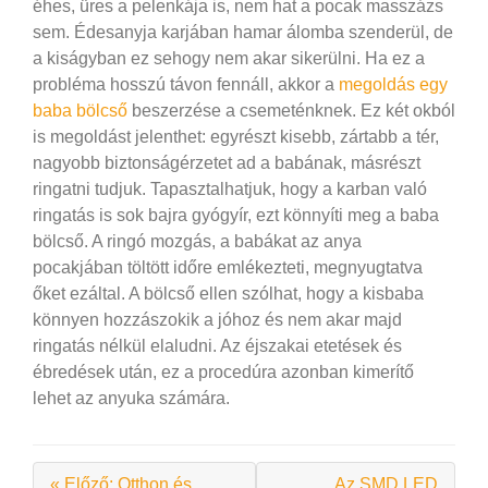
éhes, üres a pelenkája is, nem hat a pocak masszázs
sem. Édesanyja karjában hamar álomba szenderül, de
a kiságyban ez sehogy nem akar sikerülni. Ha ez a
probléma hosszú távon fennáll, akkor a
megoldás egy
baba bölcső
beszerzése a csemeténknek.
Ez két okból
is megoldást jelenthet: egyrészt kisebb, zártabb a tér,
nagyobb biztonságérzetet ad a babának, másrészt
ringatni tudjuk. Tapasztalhatjuk, hogy a karban való
ringatás is sok bajra gyógyír, ezt könnyíti meg a baba
bölcső. A ringó mozgás, a babákat az anya
pocakjában töltött időre emlékezteti, megnyugtatva
őket ezáltal. A bölcső ellen szólhat, hogy a kisbaba
könnyen hozzászokik a jóhoz és nem akar majd
ringatás nélkül elaludni. Az éjszakai etetések és
ébredések után, ez a procedúra azonban kimerítő
lehet az anyuka számára.
« Előző: Otthon és
Az SMD LED