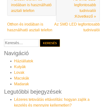
irodában is használható
legfontosabb
asztali telefon
tudnivalói
:Következő »
Bejegyzés
Otthon és irodában is
Az SMD LED legfontosabb
használható asztali telefon
tudnivalói
navigáció
Keresés:
Navigáció
Háziállatok
Kutyák
Lovak
Macskák
Madarak
Legutóbbi bejegyzések
Lézeres tetoválás eltávolítás: hogyan zajlik a
kezelés és mennyire kellemetlen?