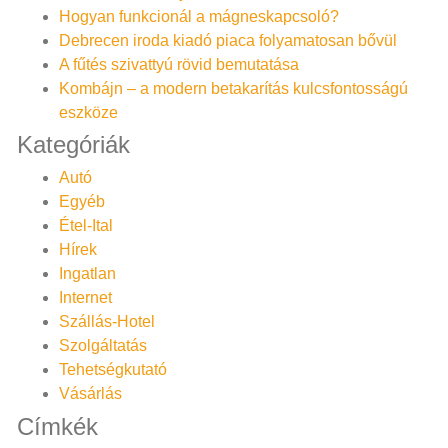
Hogyan funkcionál a mágneskapcsoló?
Debrecen iroda kiadó piaca folyamatosan bővül
A fűtés szivattyú rövid bemutatása
Kombájn – a modern betakarítás kulcsfontosságú
eszköze
Kategóriák
Autó
Egyéb
Étel-Ital
Hírek
Ingatlan
Internet
Szállás-Hotel
Szolgáltatás
Tehetségkutató
Vásárlás
Címkék