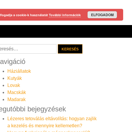
ELFOGADOM
lfogadja a cookie-k használatát
További információk
resés:
avigáció
Háziállatok
Kutyák
Lovak
Macskák
Madarak
egutóbbi bejegyzések
Lézeres tetoválás eltávolítás: hogyan zajlik
a kezelés és mennyire kellemetlen?