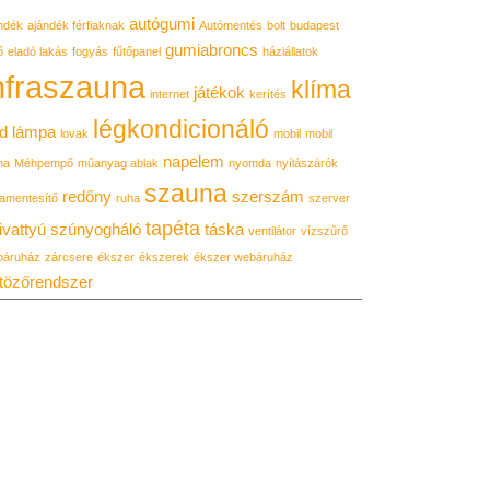
autógumi
ndék
ajándék férfiaknak
Autómentés
bolt
budapest
gumiabroncs
ő
eladó lakás
fogyás
fűtőpanel
háziállatok
nfraszauna
klíma
játékok
internet
kerítés
légkondicionáló
d lámpa
lovak
mobil
mobil
napelem
ma
Méhpempő
műanyag ablak
nyomda
nyílászárók
szauna
redőny
szerszám
amentesítő
ruha
szerver
tapéta
ivattyú
szúnyogháló
táska
ventilátor
vízszűrő
báruház
zárcsere
ékszer
ékszerek
ékszer webáruház
tözőrendszer