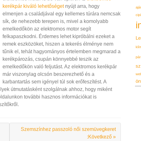
kerékpár kiváló lehetőséget
nyújt arra, hogy
ajá
elmenjen a családjával egy kellemes túrára nemcsak
cip
sík, de nehezebb terepen is, mivel a komolyabb
i
emelkedőkön az elektromos motor segít
felkapaszkodni. Érdemes lehet kipróbálni ezeket a
Le
remek eszközöket, hiszen a tekerés élménye nem
klí
tűnik el, tehát hagyományos értelemben megmarad a
pár
kerékpározás, csupán könnyebbé teszik az
sz
emelkedőkön való feljutást. Az elektromos kerékpár
már viszonylag olcsón beszerezhető és a
we
ön
karbantartás sem igényel túl sok erőfeszítést. A
lyek útmutatásként szolgálnak ahhoz, hogy miként
oldalunkon további hasznos információkat is
zítőkről.
Szemszínhez passzoló női szemüvegkeret
:Következő »