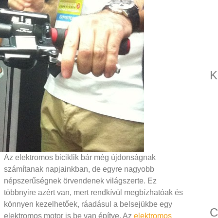
K
Az elektromos biciklik bár még újdonságnak
számítanak napjainkban, de egyre nagyobb
népszerűségnek örvendenek világszerte. Ez
többnyire azért van, mert rendkívül megbízhatóak és
könnyen kezelhetőek, ráadásul a belsejükbe egy
C
elektromos motor is be van építve. Az
elektromos