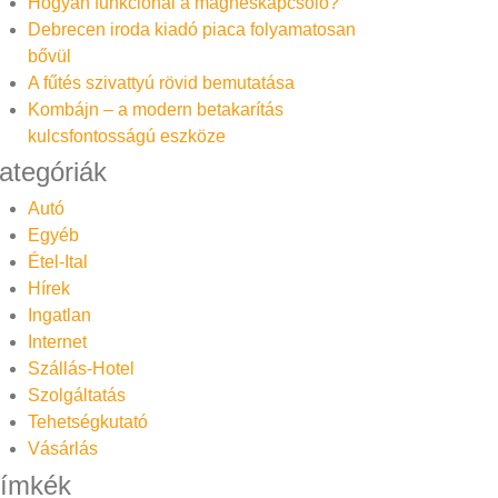
Hogyan funkcionál a mágneskapcsoló?
Debrecen iroda kiadó piaca folyamatosan
bővül
A fűtés szivattyú rövid bemutatása
Kombájn – a modern betakarítás
kulcsfontosságú eszköze
ategóriák
Autó
Egyéb
Étel-Ital
Hírek
Ingatlan
Internet
Szállás-Hotel
Szolgáltatás
Tehetségkutató
Vásárlás
ímkék