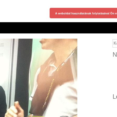
A weboldal használatának folytatásával Ön e
Ke
N
L