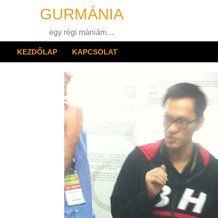
Skip
GURMÁNIA
to
content
egy régi mániám…
KEZDŐLAP
KAPCSOLAT