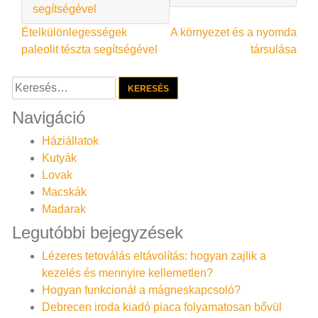
segítségével
Bejegyzés
Ételkülönlegességek
A környezet és a nyomda
paleolit tészta segítségével
társulása
navigáció
Keresés:
Navigáció
Háziállatok
Kutyák
Lovak
Macskák
Madarak
Legutóbbi bejegyzések
Lézeres tetoválás eltávolítás: hogyan zajlik a
kezelés és mennyire kellemetlen?
Hogyan funkcionál a mágneskapcsoló?
Debrecen iroda kiadó piaca folyamatosan bővül