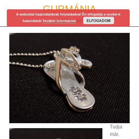
Skip
GURMÁNIA
to
A weboldal használatának folytatásával Ön elfogadja a cookie-k
content
ELFOGADOM
egy régi mániám…
használatát
További információk
Tudja
már,