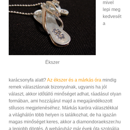
mivel
lepi meg
kedvesét
a
Ékszer
karácsonyfa alatt?
Az ékszer és a márkás óra
mindig
remek választásnak bizonyulnak, ugyanis ha jól
választ, akkor időtálló minőséget adhat, ráadásul olyan
formában, ami hozzájárul majd a megajándékozott
stílusos megjelenéséhez. Márkás karóra választékkal
a világhálón több helyen is találkozhat, de ha igazán
magas minőséget keres, akkor a diamondoraekszer.hu
a legjobb döntés. A webáruház már évek óta szolgálja