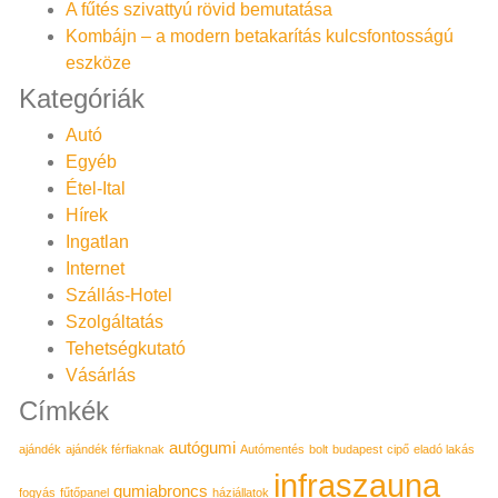
A fűtés szivattyú rövid bemutatása
Kombájn – a modern betakarítás kulcsfontosságú
eszköze
Kategóriák
Autó
Egyéb
Étel-Ital
Hírek
Ingatlan
Internet
Szállás-Hotel
Szolgáltatás
Tehetségkutató
Vásárlás
Címkék
autógumi
ajándék
ajándék férfiaknak
Autómentés
bolt
budapest
cipő
eladó lakás
infraszauna
gumiabroncs
fogyás
fűtőpanel
háziállatok