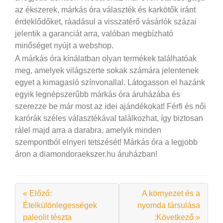
az ékszerek, márkás óra választék és karkötők iránt
érdeklődőket, ráadásul a visszatérő vásárlók százai
jelentik a garanciát arra, valóban megbízható
minőséget nyújt a webshop.
A márkás óra kínálatban olyan termékek találhatóak
meg, amelyek világszerte sokak számára jelentenek
egyet a kimagasló színvonallal. Látogasson el hazánk
egyik legnépszerűbb márkás óra áruházába és
szerezze be már most az idei ajándékokat! Férfi és női
karórák széles választékával találkozhat, így biztosan
rálel majd arra a darabra, amelyik minden
szempontból elnyeri tetszését! Márkás óra a legjobb
áron a diamondoraekszer.hu áruházban!
« Előző:
A környezet és a
Ételkülönlegességek
nyomda társulása
paleolit tészta
:Következő »