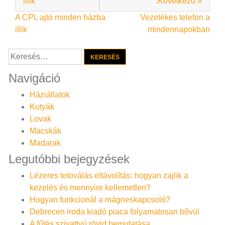
illik
:Következő »
Bejegyzés
A CPL ajtó minden házba
Vezetékes telefon a
illik
mindennapokban
navigáció
Keresés:
Navigáció
Háziállatok
Kutyák
Lovak
Macskák
Madarak
Legutóbbi bejegyzések
Lézeres tetoválás eltávolítás: hogyan zajlik a
kezelés és mennyire kellemetlen?
Hogyan funkcionál a mágneskapcsoló?
Debrecen iroda kiadó piaca folyamatosan bővül
A fűtés szivattyú rövid bemutatása