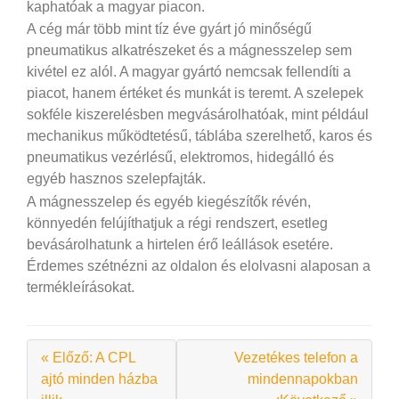
kaphatóak a magyar piacon.
A cég már több mint tíz éve gyárt jó minőségű
pneumatikus alkatrészeket és a mágnesszelep sem
kivétel ez alól. A magyar gyártó nemcsak fellendíti a
piacot, hanem értéket és munkát is teremt. A szelepek
sokféle kiszerelésben megvásárolhatóak, mint például
mechanikus működtetésű, táblába szerelhető, karos és
pneumatikus vezérlésű, elektromos, hidegálló és
egyéb hasznos szelepfajták.
A mágnesszelep és egyéb kiegészítők révén,
könnyedén felújíthatjuk a régi rendszert, esetleg
bevásárolhatunk a hirtelen érő leállások esetére.
Érdemes szétnézni az oldalon és elolvasni alaposan a
termékleírásokat.
« Előző: A CPL
Vezetékes telefon a
ajtó minden házba
mindennapokban