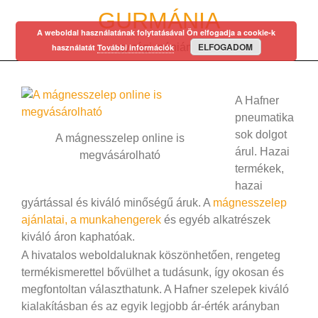
Skip
GURMÁNIA
to
A weboldal használatának folytatásával Ön elfogadja a cookie-k
content
ELFOGADOM
egy régi mániám…
használatát
További információk
A Hafner
pneumatika
sok dolgot
A mágnesszelep online is
árul. Hazai
megvásárolható
termékek,
hazai
gyártással és kiváló minőségű áruk. A
mágnesszelep
ajánlatai, a munkahengerek
és egyéb alkatrészek
kiváló áron kaphatóak.
A hivatalos weboldaluknak köszönhetően, rengeteg
termékismerettel bővülhet a tudásunk, így okosan és
megfontoltan választhatunk. A Hafner szelepek kiváló
kialakításban és az egyik legjobb ár-érték arányban