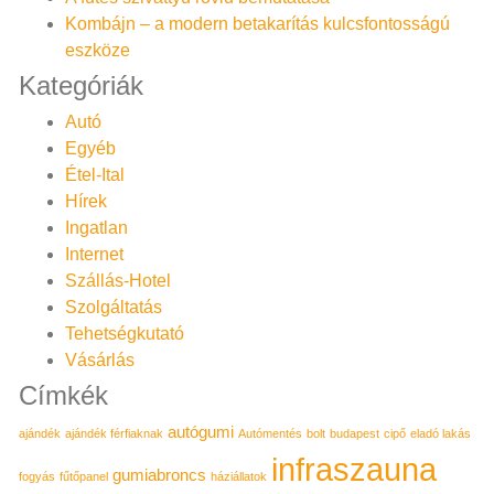
Kombájn – a modern betakarítás kulcsfontosságú
eszköze
Kategóriák
Autó
Egyéb
Étel-Ital
Hírek
Ingatlan
Internet
Szállás-Hotel
Szolgáltatás
Tehetségkutató
Vásárlás
Címkék
autógumi
ajándék
ajándék férfiaknak
Autómentés
bolt
budapest
cipő
eladó lakás
infraszauna
gumiabroncs
fogyás
fűtőpanel
háziállatok