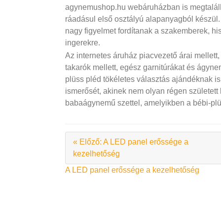
agynemushop.hu webáruházban is megtalálha
ráadásul első osztályú alapanyagból készü
nagy figyelmet fordítanak a szakemberek, his
ingerekre.
Az internetes áruház piacvezető árai mellett,
takarók mellett, egész garnitúrákat és ágyn
plüss pléd tökéletes választás ajándéknak i
ismerősét, akinek nem olyan régen születet
babaágynemű szettel, amelyikben a bébi-plüs
« Előző: A LED panel erőssége a
kezelhetőség
Bejegyzés
A LED panel erőssége a kezelhetőség
navigáció