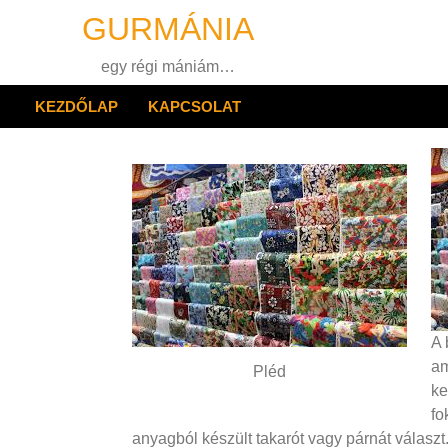
Skip
GURMÁNIA
to
content
egy régi mániám…
KEZDŐLAP
KAPCSOLAT
A 
am
Pléd
ke
fo
anyagból készült takarót vagy párnát válasz