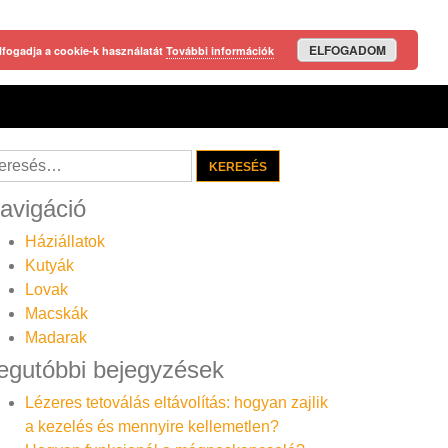
ELFOGADOM
lfogadja a cookie-k használatát
További információk
resés:
avigáció
Háziállatok
Kutyák
Lovak
Macskák
Madarak
egutóbbi bejegyzések
Lézeres tetoválás eltávolítás: hogyan zajlik
a kezelés és mennyire kellemetlen?