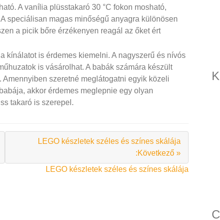
tó. A vanília plüsstakaró 30 °C fokon mosható,
l. A speciálisan magas minőségű anyagra különösen
zen a picik bőre érzékenyen reagál az őket ért
 a kínálatot is érdemes kiemelni. A nagyszerű és nívós
eműhuzatok is vásárolhat. A babák számára készült
K
s. Amennyiben szeretné meglátogatni egyik közeli
t babája, akkor érdemes meglepnie egy olyan
s takaró is szerepel.
LEGO készletek széles és színes skálája
:Következő »
LEGO készletek széles és színes skálája
C