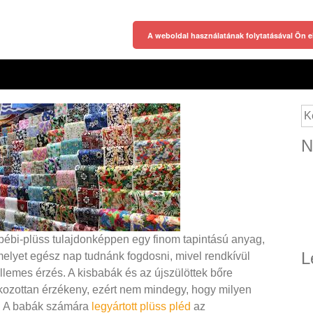
A weboldal használatának folytatásával Ön e
Ke
N
bébi-plüss tulajdonképpen egy finom tapintású anyag,
L
elyet egész nap tudnánk fogdosni, mivel rendkívül
llemes érzés. A kisbabák és az újszülöttek bőre
kozottan érzékeny, ezért nem mindegy, hogy milyen
t. A babák számára
legyártott plüss pléd
az