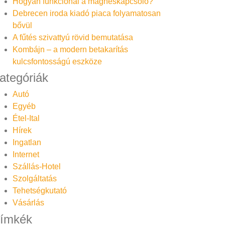
Hogyan funkcionál a mágneskapcsoló?
Debrecen iroda kiadó piaca folyamatosan
bővül
A fűtés szivattyú rövid bemutatása
Kombájn – a modern betakarítás
kulcsfontosságú eszköze
ategóriák
Autó
Egyéb
Étel-Ital
Hírek
Ingatlan
Internet
Szállás-Hotel
Szolgáltatás
Tehetségkutató
Vásárlás
ímkék