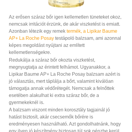
Az erősen száraz bőr igen kellemetlen tüneteket okoz,
nemcsak irritációt érzünk, de akár viszketést is emiatt.
Azonban létezik egy remek
termék, a Lipikar Baume
AP+ La Roche Posay
testápoló balzsam, ami azonnal
képes megoldást nyújtani az említett
kellemetlenségekre.
Redukálja a száraz bőr okozta viszketést,
megnyugtatja az érintett felhámot. Ugyanakkor, a
Lipikar Baume AP+ La Roche Posay balzsam azért is
jó választás, mert táplálja a bőrt, valamint kiválóan
támogatja annak védőrétegét. Nemcsak a felnőttek
esetében alakulhat ki extra száraz bőr, de a
gyermekeknél is.
A balzsam viszont minden korosztály tagjainál jó
hatást biztosít, akár csecsemők bőrére is
eredményesen használható. Azt gondolhatnánk, hogy
egy ilyen jó készítmény biztosan túl sok pénzbe kerül,