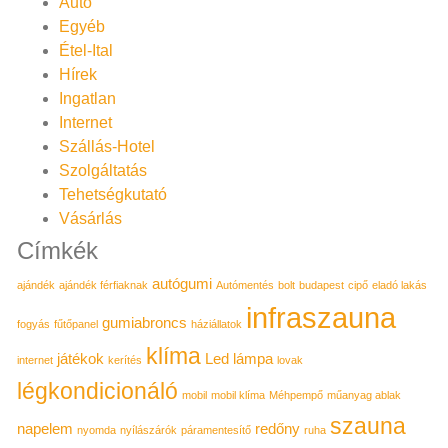
Autó
Egyéb
Étel-Ital
Hírek
Ingatlan
Internet
Szállás-Hotel
Szolgáltatás
Tehetségkutató
Vásárlás
Címkék
autógumi
ajándék
ajándék férfiaknak
Autómentés
bolt
budapest
cipő
eladó lakás
infraszauna
gumiabroncs
fogyás
fűtőpanel
háziállatok
klíma
játékok
Led lámpa
internet
kerítés
lovak
légkondicionáló
mobil
mobil klíma
Méhpempő
műanyag ablak
szauna
napelem
redőny
nyomda
nyílászárók
páramentesítő
ruha