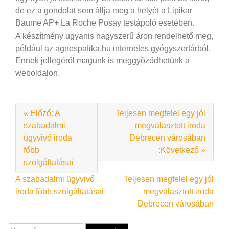
de ez a gondolat sem állja meg a helyét a Lipikar
Baume AP+ La Roche Posay testápoló esetében.
A készítmény ugyanis nagyszerű áron rendelhető meg,
például az agnespatika.hu internetes gyógyszertárból.
Ennek jellegéről magunk is meggyőződhetünk a
weboldalon.
« Előző: A
Teljesen megfelel egy jól
szabadalmi
megválasztott iroda
ügyvivő iroda
Debrecen városában
főbb
:Következő »
szolgáltatásai
Bejegyzés
A szabadalmi ügyvivő
Teljesen megfelel egy jól
iroda főbb szolgáltatásai
megválasztott iroda
navigáció
Debrecen városában
Keresés: