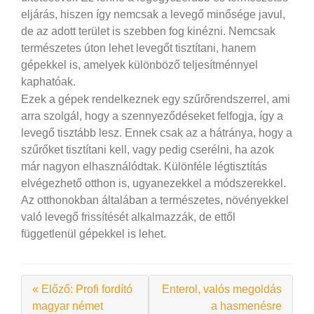
eljárás, hiszen így nemcsak a levegő minősége javul,
de az adott terület is szebben fog kinézni. Nemcsak
természetes úton lehet levegőt tisztítani, hanem
gépekkel is, amelyek különböző teljesítménnyel
kaphatóak.
Ezek a gépek rendelkeznek egy szűrőrendszerrel, ami
arra szolgál, hogy a szennyeződéseket felfogja, így a
levegő tisztább lesz. Ennek csak az a hátránya, hogy a
szűrőket tisztítani kell, vagy pedig cserélni, ha azok
már nagyon elhasználódtak. Különféle légtisztítás
elvégezhető otthon is, ugyanezekkel a módszerekkel.
Az otthonokban általában a természetes, növényekkel
való levegő frissítését alkalmazzák, de ettől
függetlenül gépekkel is lehet.
« Előző: Profi fordító
Enterol, valós megoldás
magyar német
a hasmenésre