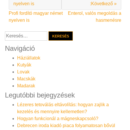
nyelven is
:Következő »
Bejegyzés
Profi fordító magyar német
Enterol, valós megoldás a
nyelven is
hasmenésre
navigáció
Keresés:
Navigáció
Háziállatok
Kutyák
Lovak
Macskák
Madarak
Legutóbbi bejegyzések
Lézeres tetoválás eltávolítás: hogyan zajlik a
kezelés és mennyire kellemetlen?
Hogyan funkcionál a mágneskapcsoló?
Debrecen iroda kiadó piaca folyamatosan bővül