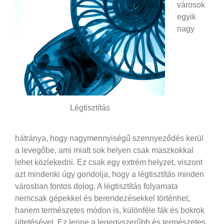
városok
egyik
nagy
Légtisztítás
hátránya, hogy nagymennyiségű szennyeződés kerül
a levegőbe, ami miatt sok helyen csak maszkokkal
lehet közlekedni. Ez csak egy extrém helyzet, viszont
azt mindenki úgy gondolja, hogy a légtisztítás minden
városban fontos dolog. A légtisztítás folyamata
nemcsak gépekkel és berendezésekkel történhet,
hanem természetes módon is, különféle fák és bokrok
ültetésével. Ez lenne a legegyszerűbb és természetes