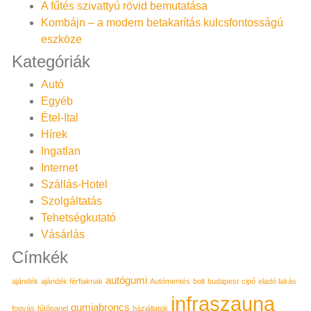
A fűtés szivattyú rövid bemutatása
Kombájn – a modern betakarítás kulcsfontosságú
eszköze
Kategóriák
Autó
Egyéb
Étel-Ital
Hírek
Ingatlan
Internet
Szállás-Hotel
Szolgáltatás
Tehetségkutató
Vásárlás
Címkék
autógumi
ajándék
ajándék férfiaknak
Autómentés
bolt
budapest
cipő
eladó lakás
infraszauna
gumiabroncs
fogyás
fűtőpanel
háziállatok