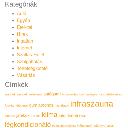
Kategóriák
Autó
Egyéb
Étel-Ital
Hírek
Ingatlan
Internet
Szállás-Hotel
Szolgáltatás
Tehetségkutató
Vásárlás
Címkék
autógumi
ajándék
ajándék férfiaknak
Autómentés
bolt
budapest
cipő
eladó lakás
infraszauna
gumiabroncs
fogyás
fűtőpanel
háziállatok
klíma
játékok
Led lámpa
internet
kerítés
lovak
légkondicionáló
mobil
mobil klíma
Méhpempő
műanyag ablak