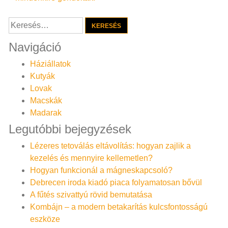
navigáció
Keresés:
Navigáció
Háziállatok
Kutyák
Lovak
Macskák
Madarak
Legutóbbi bejegyzések
Lézeres tetoválás eltávolítás: hogyan zajlik a
kezelés és mennyire kellemetlen?
Hogyan funkcionál a mágneskapcsoló?
Debrecen iroda kiadó piaca folyamatosan bővül
A fűtés szivattyú rövid bemutatása
Kombájn – a modern betakarítás kulcsfontosságú
eszköze